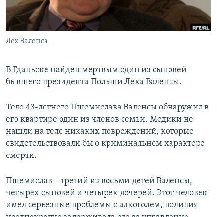
ПРИСОЕДИНЯЙТЕСЬ!
ПОБЕДИТЕЛЕЙ НЕ СУДЯТ?
КРЫМ.НЕПОКОРЕННЫЙ
Лех Валенса
ELIFBE
УКРАИНСКАЯ ПРОБЛЕМА КРЫМА
В Гданьске найден мертвым один из сыновей
Все сайты RFE/RL
бывшего президента Польши Леха Валенсы.
Тело 43-летнего Пшемислава Валенсы обнаружил в
его квартире один из членов семьи. Медики не
нашли на теле никаких повреждений, которые
свидетельствовали бы о криминальном характере
смерти.
Пшемислав – третий из восьми детей Валенсы,
четырех сыновей и четырех дочерей. Этот человек
имел серьезные проблемы с алкоголем, полиция