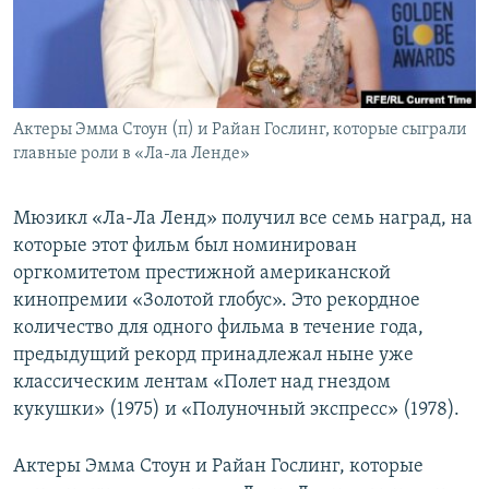
ПРИСОЕДИНЯЙТЕСЬ!
ПОБЕДИТЕЛЕЙ НЕ СУДЯТ?
КРЫМ.НЕПОКОРЕННЫЙ
ELIFBE
Актеры Эмма Стоун (п) и Райан Гослинг, которые сыграли
УКРАИНСКАЯ ПРОБЛЕМА КРЫМА
главные роли в «Ла-ла Ленде»
Все сайты RFE/RL
Мюзикл «Ла-Ла Ленд» получил все семь наград, на
которые этот фильм был номинирован
оргкомитетом престижной американской
кинопремии «Золотой глобус». Это рекордное
количество для одного фильма в течение года,
предыдущий рекорд принадлежал ныне уже
классическим лентам «Полет над гнездом
кукушки» (1975) и «Полуночный экспресс» (1978).
Актеры Эмма Стоун и Райан Гослинг, которые