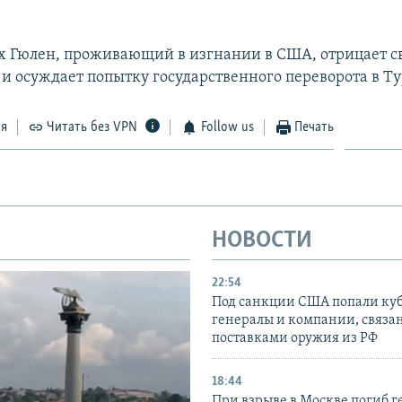
х Гюлен, проживающий в изгнании в США, отрицает с
 и осуждает попытку государственного переворота в Т
ся
Читать без VPN
Follow us
Печать
НОВОСТИ
22:54
Под санкции США попали ку
генералы и компании, связа
поставками оружия из РФ
18:44
При взрыве в Москве погиб г