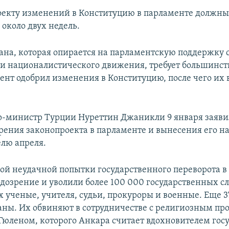
оекту изменений в Конституцию в парламенте должн
около двух недель.
ана, которая опирается на парламентскую поддержку 
и националистического движения, требует большинств
ент одобрил изменения в Конституцию, после чего их 
-министр Турции Нуреттин Джаникли 9 января заявил
рения законопроекта в парламенте и вынесения его н
елю апреля.
ой неудачной попытки государственного переворота в
дозрение и уволили более 100 000 государственных 
х ученые, учителя, судьи, прокуроры и военные. Еще 3
аны. Их обвиняют в сотрудничестве с религиозным п
Гюленом, которого Анкара считает вдохновителем гос