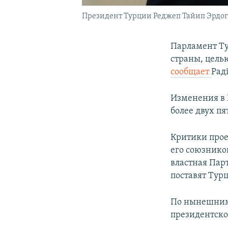
Президент Турции Реджеп Тайип Эрдо
Парламент Ту
страны, цель
сообщает
Рад
Изменения в 
более двух пя
Критики прое
его союзнико
властная Пар
поставят Тур
По нынешним 
президентско