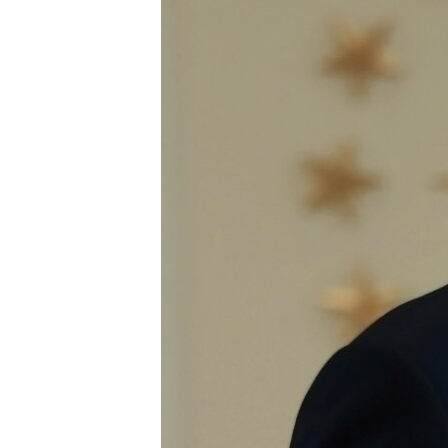
ПОБЕДИТЕЛЕЙ НЕ СУДЯТ?
КРЫМ.НЕПОКОРЕННЫЙ
ELIFBE
УКРАИНСКАЯ ПРОБЛЕМА КРЫМА