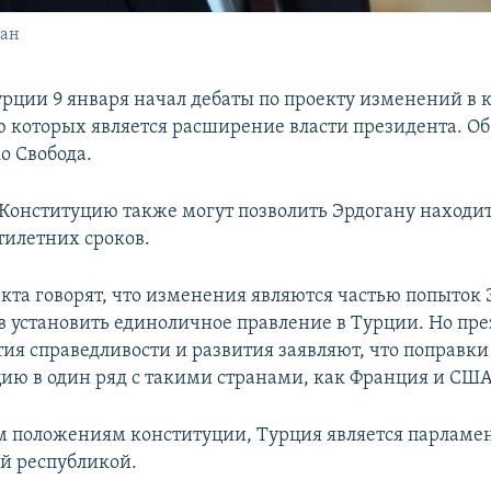
ган
рции 9 января начал дебаты по проекту изменений в
ю которых является расширение власти президента. Об
іо Свобода.
Конституцию также могут позволить Эрдогану находит
тилетних сроков.
кта говорят, что изменения являются частью попыток 
в установить единоличное правление в Турции. Но пре
тия справедливости и развития заявляют, что поправки
цию в один ряд с такими странами, как Франция и США
положениям конституции, Турция является парламен
й республикой.