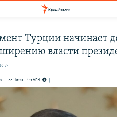
мент Турции начинает д
сширению власти презид
16:37
ся
Читать без VPN