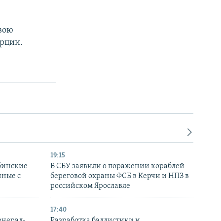
вою
урции.
19:15
бинские
В СБУ заявили о поражении кораблей
нные с
береговой охраны ФСБ в Керчи и НПЗ в
российском Ярославле
17:40
енерал-
Разработка баллистики и