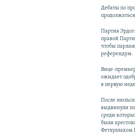
Дебаты по пр
продолжаться 
Партия Эрдог
правой Парти
чтобы парлам
референдум.
Вице-премьер
ожидает одоб
в первую нед
После июльск
выдвинули по
среди которы
были арестов
Фетхуллахом 