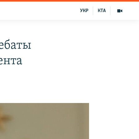
УКР
КТА
ебаты
ента