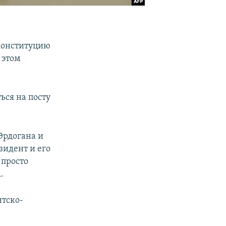
 конституцию
 этом
ься на посту
Эрдогана и
зидент и его
 просто
.
тско-