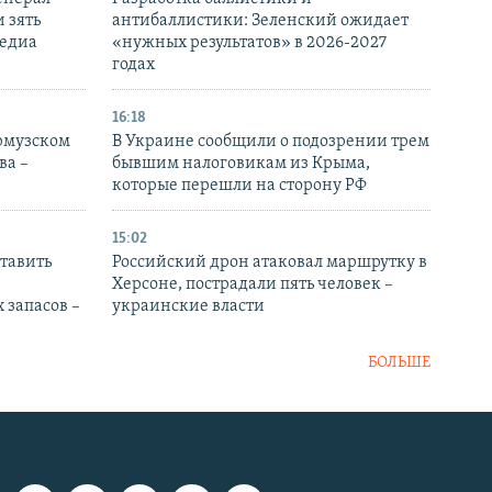
 зять
антибаллистики: Зеленский ожидает
медиа
«нужных результатов» в 2026-2027
годах
16:18
Ормузском
В Украине сообщили о подозрении трем
ва –
бывшим налоговикам из Крыма,
которые перешли на сторону РФ
15:02
тавить
Российский дрон атаковал маршрутку в
Херсоне, пострадали пять человек –
 запасов –
украинские власти
БОЛЬШЕ