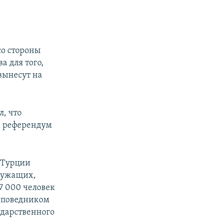
ы
со стороны
а для того,
вынесут на
, что
а референдум
 Турции
служащих,
7 000 человек
роповедником
ударственного