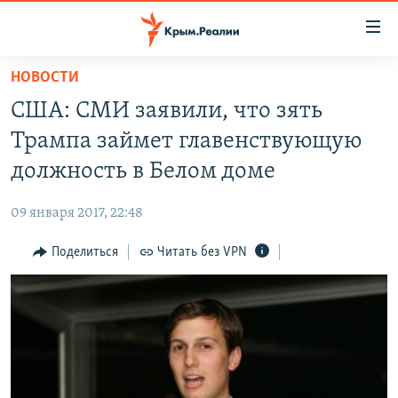
Доступность
ссылки
Вернуться
НОВОСТИ
к
НОВОСТИ
США: СМИ заявили, что зять
основному
СПЕЦПРОЕКТЫ
содержанию
Трампа займет главенствующую
ВОДА
Вернутся
ГРУЗ 200
должность в Белом доме
к
ИСТОРИЯ
КАРТА ВОЕННЫХ ОБЪЕКТОВ КРЫМА
главной
09 января 2017, 22:48
ЕЩЕ
11 ЛЕТ ОККУПАЦИИ КРЫМА. 11 ИСТОРИЙ СОПРОТИВЛЕНИЯ
навигации
Вернутся
Поделиться
Читать без VPN
РАДІО СВОБОДА
ИНТЕРАКТИВ
к
КАК ОБОЙТИ БЛОКИРОВКУ
ИНФОГРАФИКА
поиску
ТЕЛЕПРОЕКТ КРЫМ.РЕАЛИИ
Українською
СОВЕТЫ ПРАВОЗАЩИТНИКОВ
Qırımtatar
ПРОПАВШИЕ БЕЗ ВЕСТИ