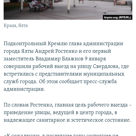
ПРИСОЕДИНЯЙТЕСЬ!
ПОБЕДИТЕЛЕЙ НЕ СУДЯТ?
КРЫМ.НЕПОКОРЕННЫЙ
Крым, Ялта
ELIFBE
УКРАИНСКАЯ ПРОБЛЕМА КРЫМА
Подконтрольный Кремлю глава администрации
Все сайты RFE/RL
города Ялты Андрей Ростенко и его первый
заместитель Владимир Блажнов 9 января
совершили рабочий выезд на улицу Свердлова, где
встретились с представителями муниципальных
служб города. Об этом сообщает пресс-служба
администрации.
По словам Ростенко, главная цель рабочего выезда –
приведение улицы, ведущей в центр города, в
надлежащее санитарное и эстетическое состояние.