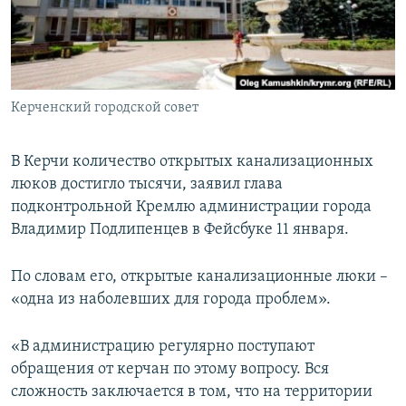
ПРИСОЕДИНЯЙТЕСЬ!
ПОБЕДИТЕЛЕЙ НЕ СУДЯТ?
КРЫМ.НЕПОКОРЕННЫЙ
ELIFBE
Керченский городской совет
УКРАИНСКАЯ ПРОБЛЕМА КРЫМА
Все сайты RFE/RL
В Керчи количество открытых канализационных
люков достигло тысячи, заявил глава
подконтрольной Кремлю администрации города
Владимир Подлипенцев в Фейсбуке 11 января.
По словам его, открытые канализационные люки –
«одна из наболевших для города проблем».
«В администрацию регулярно поступают
обращения от керчан по этому вопросу. Вся
сложность заключается в том, что на территории