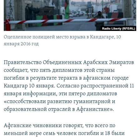
ПРИСОЕДИНЯЙТЕСЬ!
ПОБЕДИТЕЛЕЙ НЕ СУДЯТ?
КРЫМ.НЕПОКОРЕННЫЙ
ELIFBE
Оцепленное полицией место взрыва в Кандагаре, 10
УКРАИНСКАЯ ПРОБЛЕМА КРЫМА
января 2016 год
Все сайты RFE/RL
Правительство Объединенных Арабских Эмиратов
сообщает, что пять дипломатов этой страны
погибли в результате теракта в афганском городе
Кандагар 10 января. Согласно распространенной 11
января информации, эти пятеро дипломатов
«способствовали развитию гуманитарной и
образовательной отраслей в Афганистане».
Афганские чиновники говорят, что всего по
меньшей мере семь человек погибли и 18 были