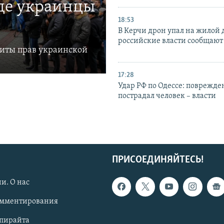
где украинцы
18:53
В Керчи дрон упал на жилой 
российские власти сообщают
щиты прав украинской
17:28
Удар РФ по Одессе: поврежде
пострадал человек – власти
ПРИСОЕДИНЯЙТЕСЬ!
и. О нас
омментирования
опирайта