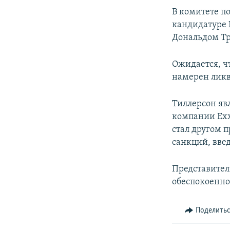
В комитете п
кандидатуре 
Дональдом Тр
Ожидается, чт
намерен ликв
Тиллерсон яв
компании Exx
стал другом 
санкций, вве
Представите
обеспокоенно
Поделить