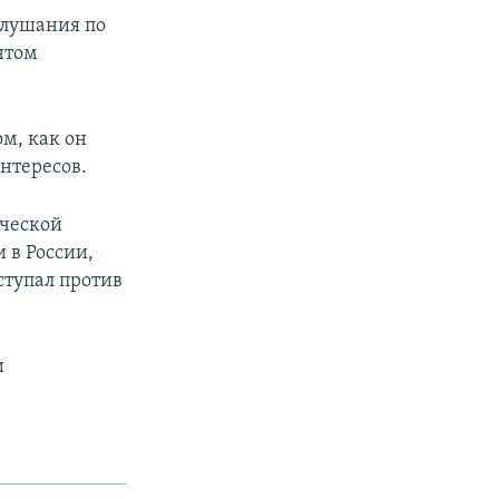
слушания по
нтом
ом, как он
нтересов.
ической
 в России,
ступал против
и