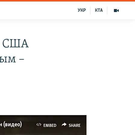
УКР
КТА
я США
рым –
 (видео)
EMBED
SHARE