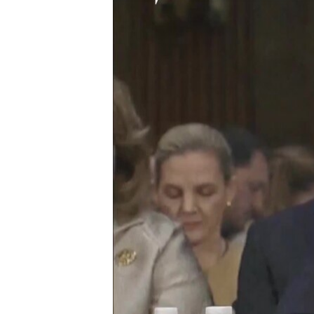
ПОБЕДИТЕЛЕЙ НЕ СУДЯТ?
КРЫМ.НЕПОКОРЕННЫЙ
ELIFBE
УКРАИНСКАЯ ПРОБЛЕМА КРЫМА