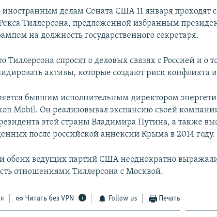
о иностранным делам Сената США 11 января проходят 
Рекса Тиллерсона, предложенной избранным президе
ампом на должность государственного секретаря.
о Тиллерсона спросят о деловых связях с Россией и о т
идировать активы, которые создают риск конфликта и
ляется бывшим исполнительным директором энергет
on Mobil. Он реализовывал экспансию своей компании
президента этой страны Владимира Путина, а также вы
денных после российской аннексии Крыма в 2014 году.
ли обеих ведущих партий США неоднократно выражал
сть отношениями Тиллерсона с Москвой.
ся
Читать без VPN
Follow us
Печать