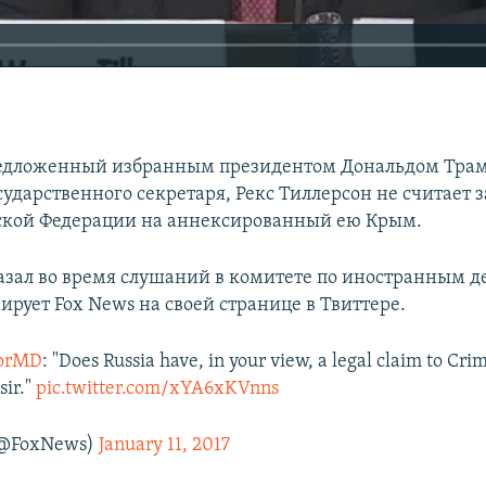
редложенный избранным президентом Дональдом Тра
сударственного секретаря, Рекс Тиллерсон не считает
ской Федерации на аннексированный ею Крым.
казал во время слушаний в комитете по иностранным д
рует Fox News на своей странице в Твиттере.
orMD
: "Does Russia have, in your view, a legal claim to Cr
sir."
pic.twitter.com/xYA6xKVnns
(@FoxNews)
January 11, 2017