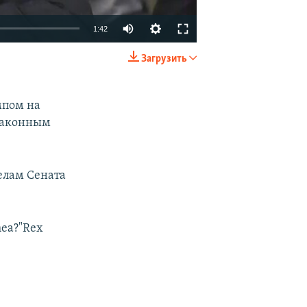
1:42
Загрузить
EMBED
SHARE
мпом на
 законным
елам Сената
imea?"Rex