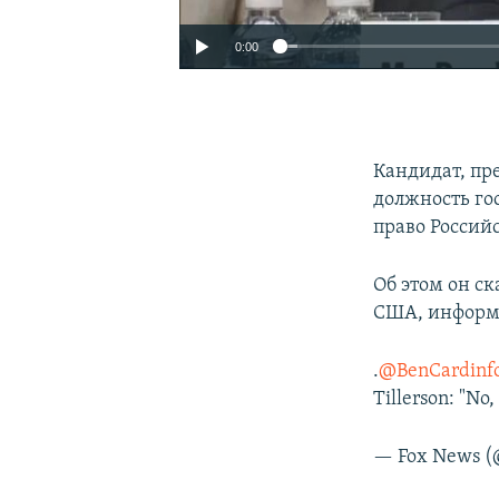
0:00
Кандидат, п
должность го
право Россий
Об этом он с
США, информи
.
@BenCardinf
Tillerson: "No, 
— Fox News 