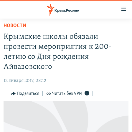
Доступность
ссылки
Вернуться
НОВОСТИ
к
НОВОСТИ
Крымские школы обязали
основному
СПЕЦПРОЕКТЫ
содержанию
провести мероприятия к 200-
ВОДА
Вернутся
ГРУЗ 200
летию со Дня рождения
к
ИСТОРИЯ
КАРТА ВОЕННЫХ ОБЪЕКТОВ КРЫМА
Айвазовского
главной
ЕЩЕ
11 ЛЕТ ОККУПАЦИИ КРЫМА. 11 ИСТОРИЙ СОПРОТИВЛЕНИЯ
навигации
12 января 2017, 08:12
Вернутся
РАДІО СВОБОДА
ИНТЕРАКТИВ
к
Поделиться
Читать без VPN
КАК ОБОЙТИ БЛОКИРОВКУ
ИНФОГРАФИКА
поиску
ТЕЛЕПРОЕКТ КРЫМ.РЕАЛИИ
Українською
СОВЕТЫ ПРАВОЗАЩИТНИКОВ
Qırımtatar
ПРОПАВШИЕ БЕЗ ВЕСТИ