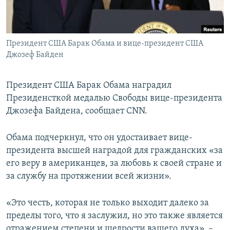
ПРИСОЕДИНЯЙТЕСЬ!
ПОБЕДИТЕЛЕЙ НЕ СУДЯТ?
КРЫМ.НЕПОКОРЕННЫЙ
Президент США Барак Обама и вице-президент США
ELIFBE
Джозеф Байден
УКРАИНСКАЯ ПРОБЛЕМА КРЫМА
Все сайты RFE/RL
Президент США Барак Обама наградил
Президенсткой медалью Свободы вице-президента
Джозефа Байдена, сообщает CNN.
Обама подчеркнул, что он удостаивает вице-
президента высшей наградой для гражданских «за
его веру в американцев, за любовь к своей стране и
за службу на протяжении всей жизни».
«Это честь, которая не только выходит далеко за
пределы того, что я заслужил, но это также является
отражением степени и щедрости вашего духа», –