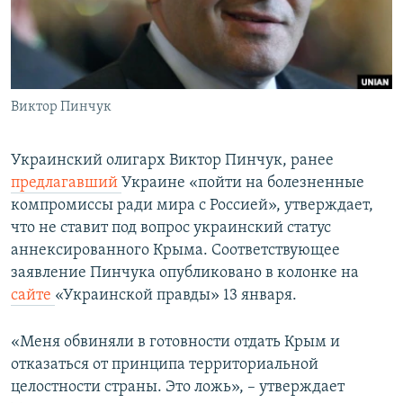
ПРИСОЕДИНЯЙТЕСЬ!
ПОБЕДИТЕЛЕЙ НЕ СУДЯТ?
КРЫМ.НЕПОКОРЕННЫЙ
ELIFBE
Виктор Пинчук
УКРАИНСКАЯ ПРОБЛЕМА КРЫМА
Все сайты RFE/RL
Украинский олигарх Виктор Пинчук, ранее
предлагавший
Украине «пойти на болезненные
компромиссы ради мира с Россией», утверждает,
что не ставит под вопрос украинский статус
аннексированного Крыма. Соответствующее
заявление Пинчука опубликовано в колонке на
сайте
«Украинской правды» 13 января.
«Меня обвиняли в готовности отдать Крым и
отказаться от принципа территориальной
целостности страны. Это ложь», – утверждает