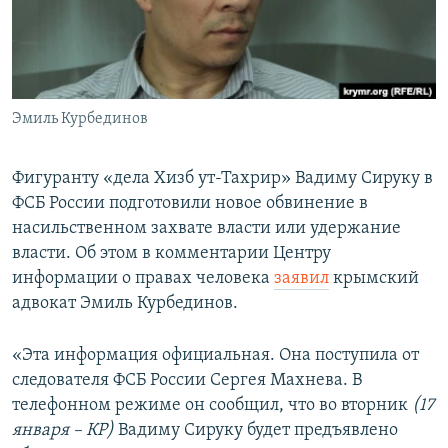
ПРИСОЕДИНЯЙТЕСЬ!
ПОБЕДИТЕЛЕЙ НЕ СУДЯТ?
КРЫМ.НЕПОКОРЕННЫЙ
ELIFBE
Эмиль Курбединов
УКРАИНСКАЯ ПРОБЛЕМА КРЫМА
Все сайты RFE/RL
Фигуранту «дела Хизб ут-Тахрир» Вадиму Сируку в
ФСБ России подготовили новое обвинение в
насильственном захвате власти или удержание
власти. Об этом в комментарии Центру
информации о правах человека
заявил
крымский
адвокат Эмиль Курбединов.
«Эта информация официальная. Она поступила от
следователя ФСБ России Сергея Махнева. В
телефонном режиме он сообщил, что во вторник
(17
января – КР)
Вадиму Сируку будет предъявлено