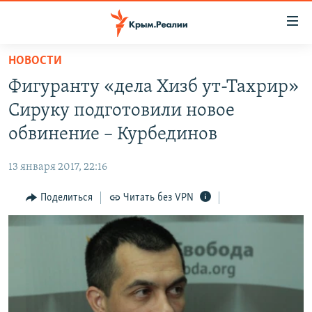
Доступность
ссылки
Вернуться
НОВОСТИ
к
НОВОСТИ
Фигуранту «дела Хизб ут-Тахрир»
основному
СПЕЦПРОЕКТЫ
содержанию
Сируку подготовили новое
ВОДА
Вернутся
ГРУЗ 200
обвинение – Курбединов
к
ИСТОРИЯ
КАРТА ВОЕННЫХ ОБЪЕКТОВ КРЫМА
главной
13 января 2017, 22:16
ЕЩЕ
11 ЛЕТ ОККУПАЦИИ КРЫМА. 11 ИСТОРИЙ СОПРОТИВЛЕНИЯ
навигации
Вернутся
Поделиться
Читать без VPN
РАДІО СВОБОДА
ИНТЕРАКТИВ
к
КАК ОБОЙТИ БЛОКИРОВКУ
ИНФОГРАФИКА
поиску
ТЕЛЕПРОЕКТ КРЫМ.РЕАЛИИ
Українською
СОВЕТЫ ПРАВОЗАЩИТНИКОВ
Qırımtatar
ПРОПАВШИЕ БЕЗ ВЕСТИ