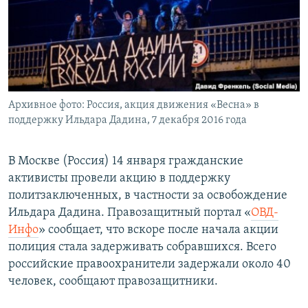
ПРИСОЕДИНЯЙТЕСЬ!
ПОБЕДИТЕЛЕЙ НЕ СУДЯТ?
КРЫМ.НЕПОКОРЕННЫЙ
ELIFBE
УКРАИНСКАЯ ПРОБЛЕМА КРЫМА
Все сайты RFE/RL
Архивное фото: Россия, акция движения «Весна» в
поддержку Ильдара Дадина, 7 декабря 2016 года
В Москве (Россия) 14 января гражданские
активисты провели акцию в поддержку
политзаключенных, в частности за освобождение
Ильдара Дадина. Правозащитный портал «
ОВД-
Инфо
» сообщает, что вскоре после начала акции
полиция стала задерживать собравшихся. Всего
российские правоохранители задержали около 40
человек, сообщают правозащитники.