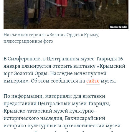
ПРИСОЕДИНЯЙТЕСЬ!
ПОБЕДИТЕЛЕЙ НЕ СУДЯТ?
КРЫМ.НЕПОКОРЕННЫЙ
ELIFBE
На съемках сериала «Золотая Орда» в Крыму,
УКРАИНСКАЯ ПРОБЛЕМА КРЫМА
иллюстрационное фото
Все сайты RFE/RL
В Симферополе, в Центральном музее Тавриды 16
января планируется открыть выставку «Крымский
юрт Золотой Орды. Наследие исчезнувшей
империи». Об этом сообщается на
сайте
музея.
По информации, материалы для выставки
предоставили Центральный музей Тавриды,
Крымско-татарский музей культурно-
исторического наследия, Бахчисарайский
историко-культурный и археологический музей