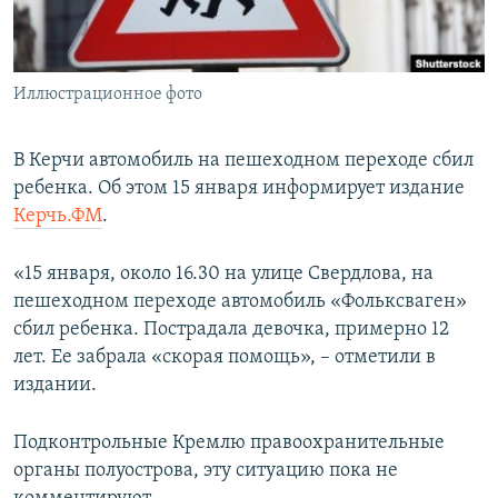
ПРИСОЕДИНЯЙТЕСЬ!
ПОБЕДИТЕЛЕЙ НЕ СУДЯТ?
КРЫМ.НЕПОКОРЕННЫЙ
Иллюстрационное фото
ELIFBE
УКРАИНСКАЯ ПРОБЛЕМА КРЫМА
В Керчи автомобиль на пешеходном переходе сбил
Все сайты RFE/RL
ребенка. Об этом 15 января информирует издание
Керчь.ФМ
.
«15 января, около 16.30 на улице Свердлова, на
пешеходном переходе автомобиль «Фольксваген»
сбил ребенка. Пострадала девочка, примерно 12
лет. Ее забрала «скорая помощь», – отметили в
издании.
Подконтрольные Кремлю правоохранительные
органы полуострова, эту ситуацию пока не