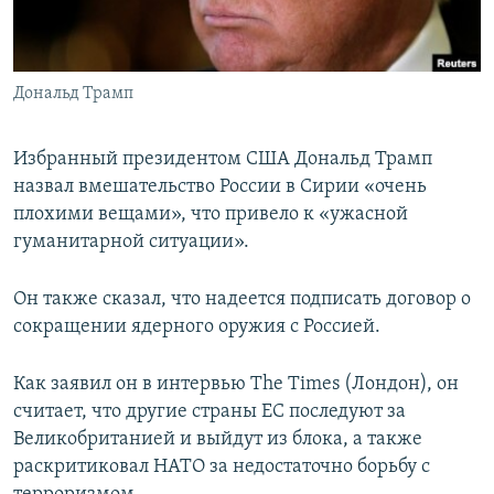
ПРИСОЕДИНЯЙТЕСЬ!
ПОБЕДИТЕЛЕЙ НЕ СУДЯТ?
КРЫМ.НЕПОКОРЕННЫЙ
Дональд Трамп
ELIFBE
УКРАИНСКАЯ ПРОБЛЕМА КРЫМА
Избранный президентом США Дональд Трамп
Все сайты RFE/RL
назвал вмешательство России в Сирии «очень
плохими вещами», что привело к «ужасной
гуманитарной ситуации».
Он также сказал, что надеется подписать договор о
сокращении ядерного оружия с Россией.
Как заявил он в интервью The Times (Лондон), он
считает, что другие страны ЕС последуют за
Великобританией и выйдут из блока, а также
раскритиковал НАТО за недостаточно борьбу с