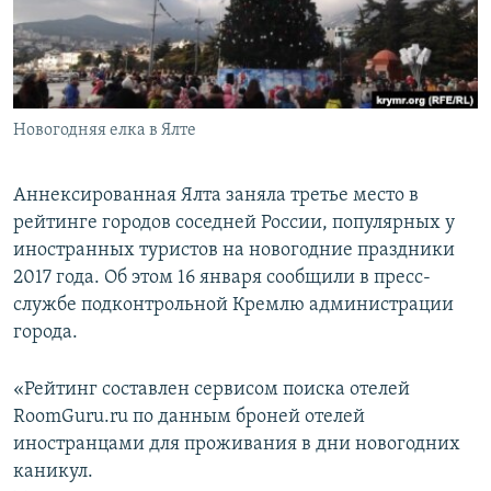
ПРИСОЕДИНЯЙТЕСЬ!
ПОБЕДИТЕЛЕЙ НЕ СУДЯТ?
КРЫМ.НЕПОКОРЕННЫЙ
ELIFBE
Новогодняя елка в Ялте
УКРАИНСКАЯ ПРОБЛЕМА КРЫМА
Все сайты RFE/RL
Аннексированная Ялта заняла третье место в
рейтинге городов соседней России, популярных у
иностранных туристов на новогодние праздники
2017 года. Об этом 16 января сообщили в пресс-
службе подконтрольной Кремлю администрации
города.
«Рейтинг составлен сервисом поиска отелей
RoomGuru.ru по данным броней отелей
иностранцами для проживания в дни новогодних
каникул.