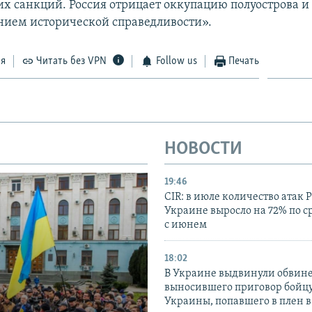
х санкций. Россия отрицает оккупацию полуострова и 
нием исторической справедливости».
ся
Читать без VPN
Follow us
Печать
НОВОСТИ
19:46
CIR: в июле количество атак 
Украине выросло на 72% по 
с июнем
18:02
В Украине выдвинули обвине
выносившего приговор бойц
Украины, попавшего в плен 