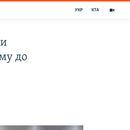
УКР
КТА
ии
му до