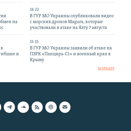
16:22
тив
В ГУР МО Украины опубликовали видео
обмен на
с морских дронов Magura, которые
ос
участвовали в атаке на Ялту 7 августа
15:15
 в
В ГУР МО Украины заявили об атаке на
огибшие и
ПЗРК «Панцирь-С1» и военный кран в
Крыму
БОЛЬШЕ