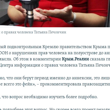
о правах человека Татьяна Печончик
ный подконтрольным Кремлю правительством Крыма п
ООН о нарушениях прав человека на полуострове до ан
мысла. Об этом в комментарии
Крым.Реалии
сказала г
Центра информации о правах человека Татьяна Печон
но, что они берут период именно до аннексии, это лиш
ее всего это фейк», – прокомментировала правозащитн
 что вопрос необходимо изучить более подробно.
 подробнее этот вопрос. Но скорее всего проект резол