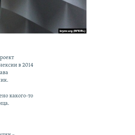
роект
нексии в 2014
лава
чик.
ено какого-то
ица.
юции –