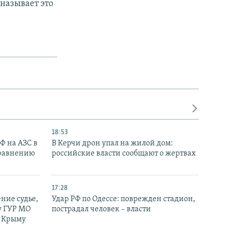
называет это
18:53
РФ на АЗС в
В Керчи дрон упал на жилой дом:
сравнению
российские власти сообщают о жертвах
17:28
ние судье,
Удар РФ по Одессе: поврежден стадион,
у ГУР МО
пострадал человек – власти
в Крыму