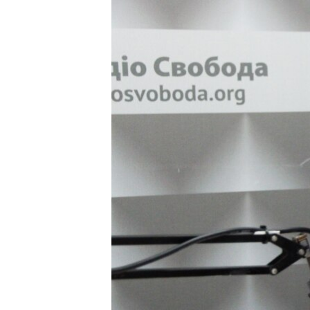
ПОБЕДИТЕЛЕЙ НЕ СУДЯТ?
КРЫМ.НЕПОКОРЕННЫЙ
ELIFBE
УКРАИНСКАЯ ПРОБЛЕМА КРЫМА