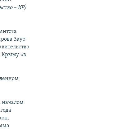
ство – КР)
омитета
рова Заур
авительство
в Крыму «в
вленном
а началом
 года
кон.
рыма