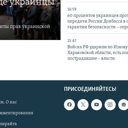
где украинцы
16:59
60 процентов украинцев про
передачи России Донбасса в 
щиты прав украинской
гарантии безопасности – опр
15:47
Войска РФ ударили по Изюму
Харьковской области, есть п
пострадавшие – власти
ПРИСОЕДИНЯЙТЕСЬ!
и. О нас
омментирования
опирайта