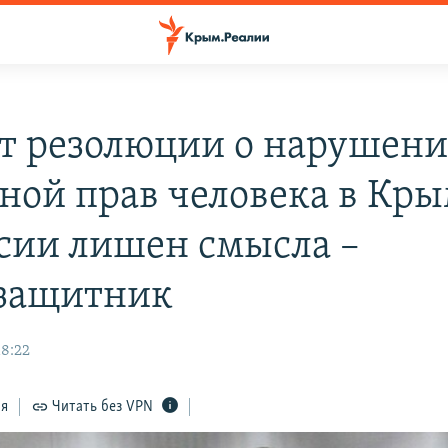
т резолюции о нарушен
ной прав человека в Кры
сии лишен смысла –
защитник
18:22
ся
Читать без VPN