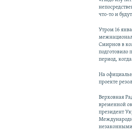
непосредстве
что-то и буду
Утром 16 янв
межнационал
Смирнов в к
подготовило 
период, когд
На официальн
проекте резо
Верховная Ра
временной ок
президент Ук
Международн
незаконными 