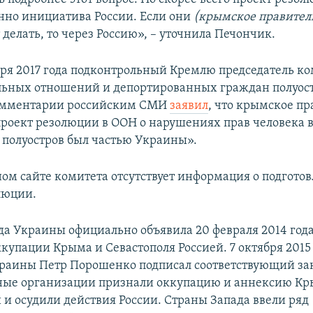
нно инициатива России. Если они
(крымское правитель
т делать, то через Россию», – уточнила Печончик.
аря 2017 года подконтрольный Кремлю председатель к
ьных отношений и депортированных граждан полуост
омментарии российским СМИ
заявил
, что крымское пр
проект резолюции в ООН о нарушениях прав человека 
а полуостров был частью Украины».
ом сайте комитета отсутствует информация о подгото
люции.
да Украины официально объявила 20 февраля 2014 год
купации Крыма и Севастополя Россией. 7 октября 2015
раины Петр Порошенко подписал соответствующий за
ые организации признали оккупацию и аннексию К
и осудили действия России. Страны Запада ввели ряд