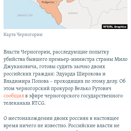
ПРИСОЕДИНЯЙТЕСЬ!
ПОБЕДИТЕЛЕЙ НЕ СУДЯТ?
КРЫМ.НЕПОКОРЕННЫЙ
ELIFBE
Карта Черногории
УКРАИНСКАЯ ПРОБЛЕМА КРЫМА
Все сайты RFE/RL
Власти Черногории, расследующие попытку
убийства бывшего премьер-министра страны Мило
Джукановича, готовы судить заочно двоих
российских граждан: Эдуарда Широкова и
Владимира Попова – проходящих по этому делу. Об
этом черногорский прокурор Велько Рутович
сообщил
в эфире черногорского государственного
телеканала RTCG.
О местонахождении двоих россиян в настоящее
время ничего не известно. Российские власти не