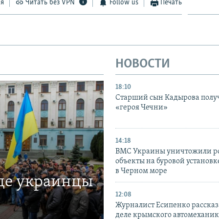
ся
Читать без VPN
Follow us
Печать
НОВОСТИ
18:10
Старший сын Кадырова полу
«героя Чечни»
14:18
ВМС Украины уничтожили р
объекты на буровой установ
в Черном море
где украинцы
12:08
Журналист Есипенко рассказ
деле крымского автомехани