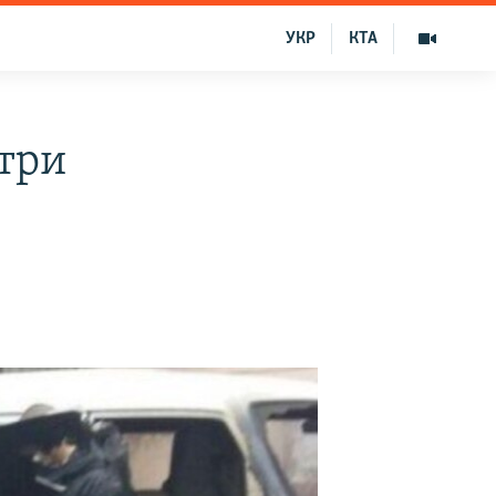
УКР
КТА
три