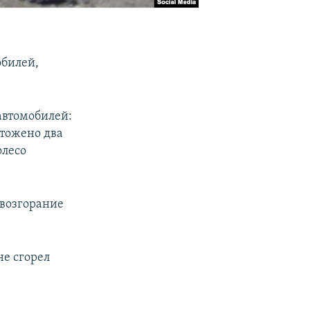
обилей,
 автомобилей:
чтожено два
олесо
 возгорание
не сгорел