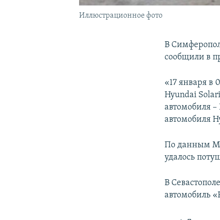
Иллюстрационное фото
В Симферопол
сообщили в п
«17 января в 
Hyundai Solar
автомобиля – 
автомобиля Hy
По данным МЧ
удалось потуш
В Севастополе
автомобиль «F