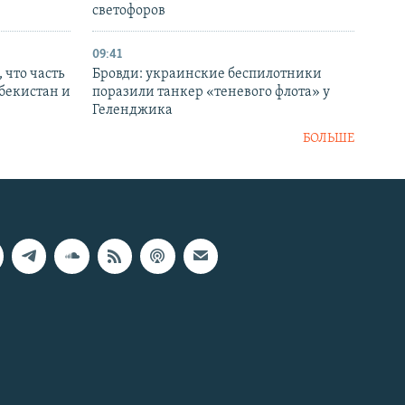
светофоров
09:41
 что часть
Бровди: украинские беспилотники
збекистан и
поразили танкер «теневого флота» у
Геленджика
БОЛЬШЕ