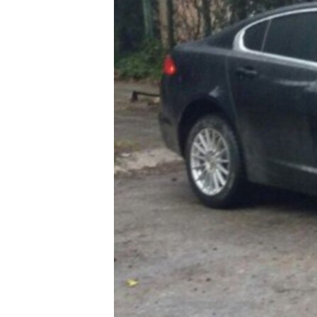
ПОБЕДИТЕЛЕЙ НЕ СУДЯТ?
КРЫМ.НЕПОКОРЕННЫЙ
ELIFBE
УКРАИНСКАЯ ПРОБЛЕМА КРЫМА