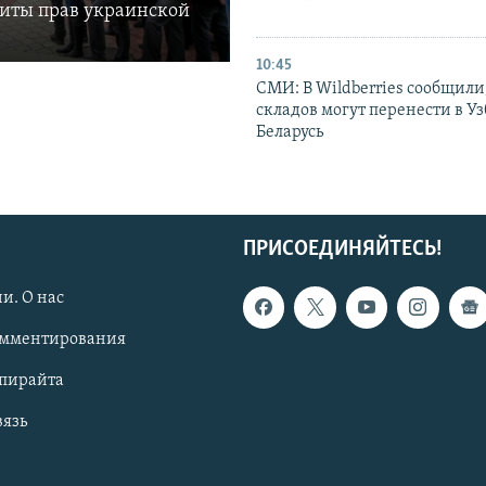
щиты прав украинской
10:45
СМИ: В Wildberries сообщили,
складов могут перенести в У
Беларусь
ПРИСОЕДИНЯЙТЕСЬ!
и. О нас
омментирования
опирайта
вязь