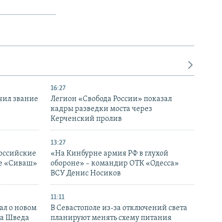
16:27
чил звание
Легион «Свобода России» показал
кадры разведки моста через
Керченский пролив
13:27
оссийские
«На Кинбурне армия РФ в глухой
ке «Сиваш»
обороне» – командир ОТК «Одесса»
ВСУ Денис Носиков
11:11
ал о новом
В Севастополе из-за отключений света
ка Шведа
планируют менять схему питания