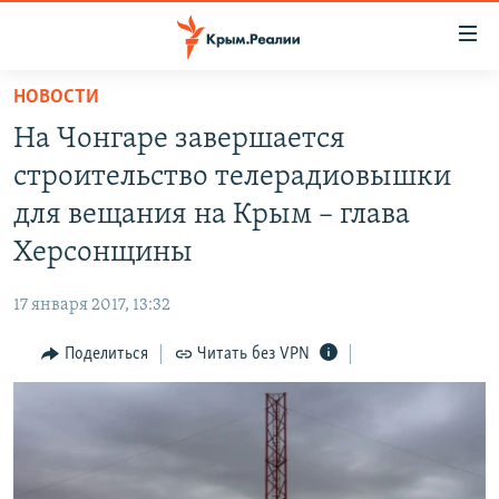
Доступность
ссылки
Вернуться
НОВОСТИ
к
НОВОСТИ
На Чонгаре завершается
основному
СПЕЦПРОЕКТЫ
содержанию
строительство телерадиовышки
ВОДА
Вернутся
ГРУЗ 200
для вещания на Крым – глава
к
ИСТОРИЯ
КАРТА ВОЕННЫХ ОБЪЕКТОВ КРЫМА
Херсонщины
главной
ЕЩЕ
11 ЛЕТ ОККУПАЦИИ КРЫМА. 11 ИСТОРИЙ СОПРОТИВЛЕНИЯ
навигации
17 января 2017, 13:32
Вернутся
РАДІО СВОБОДА
ИНТЕРАКТИВ
к
Поделиться
Читать без VPN
КАК ОБОЙТИ БЛОКИРОВКУ
ИНФОГРАФИКА
поиску
ТЕЛЕПРОЕКТ КРЫМ.РЕАЛИИ
Українською
СОВЕТЫ ПРАВОЗАЩИТНИКОВ
Qırımtatar
ПРОПАВШИЕ БЕЗ ВЕСТИ