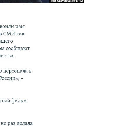
своили имя
 в СМИ как
вшего
том сообщают
ьства.
о персонала в
оссии», –
чный фильм
не раз делала