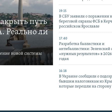
19:15
В СБУ заявили о поражении 
закрыть путь
береговой охраны ФСБ в Керч
российском Ярославле
. Реально ли
17:40
Разработка баллистики и
антибаллистики: Зеленский
ление новой системы
«нужных результатов» в 2026
годах
16:18
В Украине сообщили о подоз
бывшим налоговикам из Кры
которые перешли на сторону