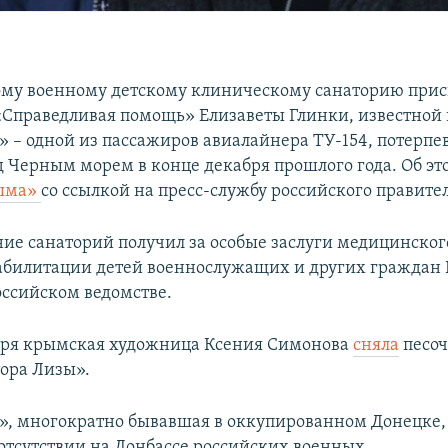
му военному детскому клиническому санаторию при
«Справедливая помощь» Елизаветы Глинки, известной
» – одной из пассажиров авиалайнера ТУ-154, потерпе
 Черным морем в конце декабря прошлого года. Об э
рыма»
со ссылкой на пресс-службу российского правител
ние санаторий получил за особые заслуги медицинског
абилитации детей военнослужащих и других граждан Р
оссийском ведомстве.
аря крымская художница Ксения Симонова
сняла
песо
ора Лизы».
», многократно бывавшая в оккупированном Донецке, 
 отсутствии на Донбассе российских военных.