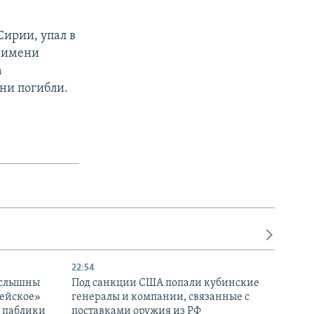
Сирии, упал в
я имени
а
они погибли.
22:54
 слышны
Под санкции США попали кубинские
дейское»
генералы и компании, связанные с
– паблики
поставками оружия из РФ