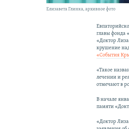
Елизавета Глинка, архивное фото
Евпаторийско
главы фонда 
«Доктор Лиза
крушение над
«События К
«Такое назва
лечении и ре
отмечают в р
В начале янв
памяти «Докт
«Доктор Лиза
заявления об