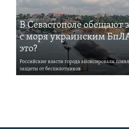
В Севастополе обещают 
с моря украинским БпЛА
это?
Российские власти города анонсировали появ
защиты от беспилотников