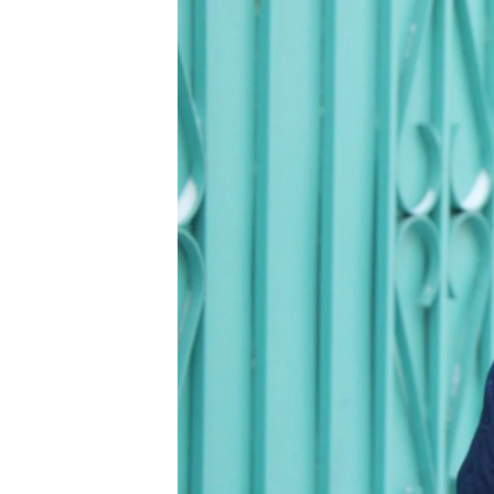
ПОБЕДИТЕЛЕЙ НЕ СУДЯТ?
КРЫМ.НЕПОКОРЕННЫЙ
ELIFBE
УКРАИНСКАЯ ПРОБЛЕМА КРЫМА