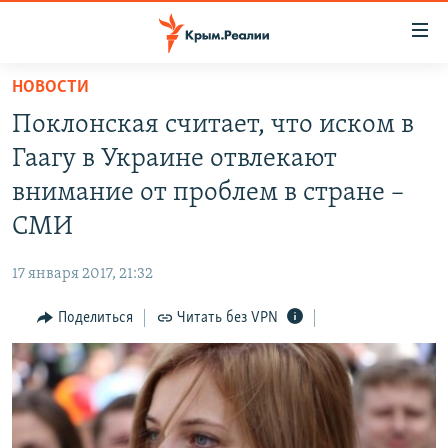
Доступность
ссылки
Вернуться
НОВОСТИ
к
НОВОСТИ
Поклонская считает, что иском в
основному
СПЕЦПРОЕКТЫ
содержанию
Гаагу в Украине отвлекают
ВОДА
Вернутся
ГРУЗ 200
внимание от проблем в стране –
к
ИСТОРИЯ
КАРТА ВОЕННЫХ ОБЪЕКТОВ КРЫМА
СМИ
главной
ЕЩЕ
11 ЛЕТ ОККУПАЦИИ КРЫМА. 11 ИСТОРИЙ СОПРОТИВЛЕНИЯ
навигации
17 января 2017, 21:32
Вернутся
РАДІО СВОБОДА
ИНТЕРАКТИВ
к
Поделиться
Читать без VPN
КАК ОБОЙТИ БЛОКИРОВКУ
ИНФОГРАФИКА
поиску
ТЕЛЕПРОЕКТ КРЫМ.РЕАЛИИ
Українською
СОВЕТЫ ПРАВОЗАЩИТНИКОВ
Qırımtatar
ПРОПАВШИЕ БЕЗ ВЕСТИ