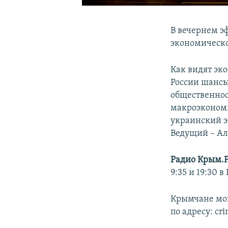
В вечернем э
экономическо
Как видят эк
России шансы
общественнос
макроэконом
украинский э
Ведущий – Ал
Радио Крым.
9:35 и 19:30 
Крымчане мог
по адресу: cr