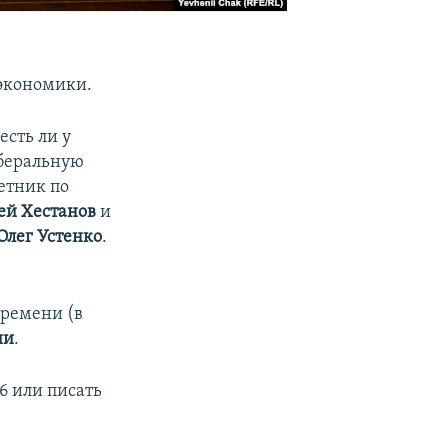
 экономики.
сть ли у
иберальную
етник по
ей Хестанов
и
Олег Устенко
.
времени (в
ии
.
6 или писать