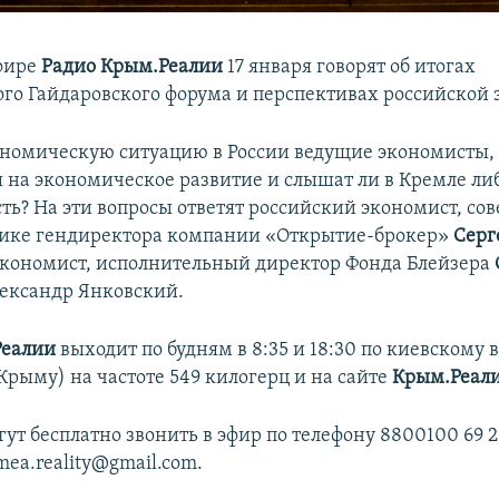
фире
Радио Крым.Реалии
17 января говорят об итогах
го Гайдаровского форума и перспективах российской
ономическую ситуацию в России ведущие экономисты, е
 на экономическое развитие и слышат ли в Кремле л
ть? На эти вопросы ответят российский экономист, сов
ике гендиректора компании «Открытие-брокер»
Серг
кономист, исполнительный директор Фонда Блейзера
ександр Янковский.
Реалии
выходит по будням в 8:35 и 18:30 по киевскому 
в Крыму) на частоте 549 килогерц и на сайте
Крым.Реал
ут бесплатно звонить в эфир по телефону 8800100 69 2
imea.reality@gmail.com.