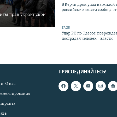
В Керчи дрон упал на жилой 
российские власти сообщают
щиты прав украинской
17:28
Удар РФ по Одессе: поврежде
пострадал человек – власти
ПРИСОЕДИНЯЙТЕСЬ!
и. О нас
омментирования
опирайта
вязь