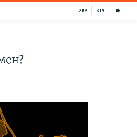
УКР
КТА
мен?