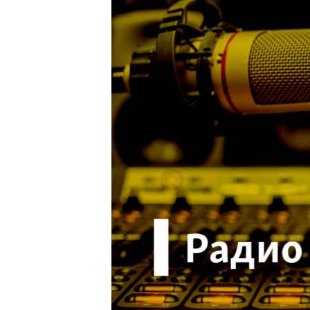
ПОБЕДИТЕЛЕЙ НЕ СУДЯТ?
КРЫМ.НЕПОКОРЕННЫЙ
ELIFBE
УКРАИНСКАЯ ПРОБЛЕМА КРЫМА