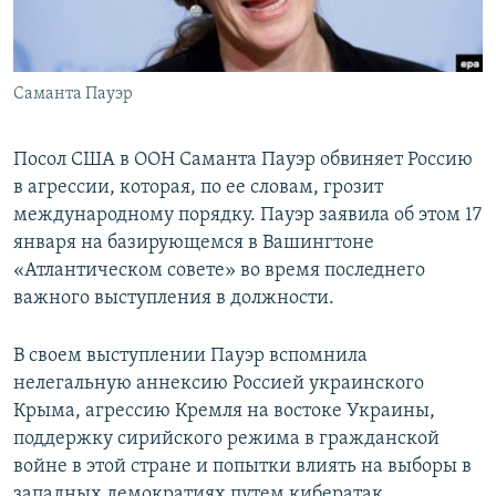
ПРИСОЕДИНЯЙТЕСЬ!
ПОБЕДИТЕЛЕЙ НЕ СУДЯТ?
КРЫМ.НЕПОКОРЕННЫЙ
Саманта Пауэр
ELIFBE
УКРАИНСКАЯ ПРОБЛЕМА КРЫМА
Посол США в ООН Саманта Пауэр обвиняет Россию
Все сайты RFE/RL
в агрессии, которая, по ее словам, грозит
международному порядку. Пауэр заявила об этом 17
января на базирующемся в Вашингтоне
«Атлантическом совете» во время последнего
важного выступления в должности.
В своем выступлении Пауэр вспомнила
нелегальную аннексию Россией украинского
Крыма, агрессию Кремля на востоке Украины,
поддержку сирийского режима в гражданской
войне в этой стране и попытки влиять на выборы в
западных демократиях путем кибератак.