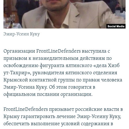
ПРИСОЕДИНЯЙТЕСЬ!
ПОБЕДИТЕЛЕЙ НЕ СУДЯТ?
КРЫМ.НЕПОКОРЕННЫЙ
ELIFBE
Эмир-Усеин Куку
УКРАИНСКАЯ ПРОБЛЕМА КРЫМА
Все сайты RFE/RL
Организации FrontLineDefenders выступила с
призывом к незамедлительным действиям по
освобождению фигуранта ялтинского «дела Хизб
ут-Тахрир», руководителя ялтинского отделения
Крымской контактной группы по правам человека
Эмир-Усеина Куку. Об этом говорится в
официальном послании организации.
FrontLineDefenders призывает российские власти в
Крыму гарантировать лечение Эмир-Усеину Куку,
обеспечить выполнение условий содержания в