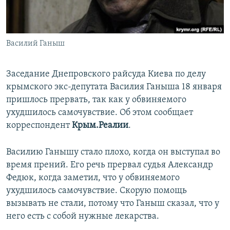
ПРИСОЕДИНЯЙТЕСЬ!
ПОБЕДИТЕЛЕЙ НЕ СУДЯТ?
КРЫМ.НЕПОКОРЕННЫЙ
Василий Ганыш
ELIFBE
УКРАИНСКАЯ ПРОБЛЕМА КРЫМА
Заседание Днепровского райсуда Киева по делу
Все сайты RFE/RL
крымского экс-депутата Василия Ганыша 18 января
пришлось прервать, так как у обвиняемого
ухудшилось самочувствие. Об этом сообщает
корреспондент
Крым.Реалии
.
Василию Ганышу стало плохо, когда он выступал во
время прений. Его речь прервал судья Александр
Федюк, когда заметил, что у обвиняемого
ухудшилось самочувствие. Скорую помощь
вызывать не стали, потому что Ганыш сказал, что у
него есть с собой нужные лекарства.