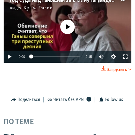
Год суда над Ганышем за 2 минуты (видео)
видео
Крым.Реалии
No media source currently available
0:00
2:15
Загрузить
Поделиться
Читать без VPN
Follow us
ПО ТЕМЕ