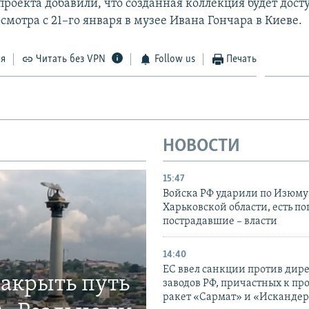
роекта добавили, что созданная коллекция будет дост
мотра с 21–го января в музее Ивана Гончара в Киеве.
ся
Читать без VPN
Follow us
Печать
НОВОСТИ
15:47
Войска РФ ударили по Изюму
Харьковской области, есть п
пострадавшие – власти
14:40
ЕС ввел санкции против дир
закрыть путь
заводов РФ, причастных к пр
ракет «Сармат» и «Исканде