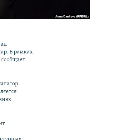
ван
ар. В рамках
 сообщает
динатор
вляется
виях
нт
льтурных