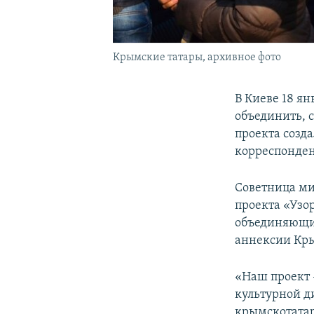
Крымские татары, архивное фото
В Киеве 18 я
объединить, 
проекта созд
корреспонде
Советница ми
проекта «Узо
объединяющим
аннексии Кр
«Наш проект 
культурной д
крымскотатар