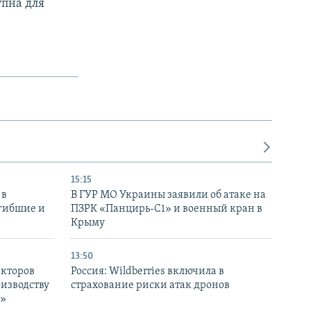
упна для
15:15
 в
В ГУР МО Украины заявили об атаке на
огибшие и
ПЗРК «Панцирь-С1» и военный кран в
Крыму
13:50
екторов
Россия: Wildberries включила в
оизводству
страхование риски атак дронов
р»