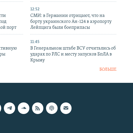
12:52
сти
СМИ: в Германии отрицают, что на
под
борту украинского Ан-124 в аэропорту
кой порт
Лейпцига были боеприпасы
11:45
ктивную
В Генеральном штабе ВСУ отчитались об
уры
ударах по РЛС и месту запусков БпЛА в
в
Крыму
БОЛЬШЕ