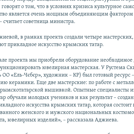
 говорят о том, что в условиях кризиса культурное с
ство является очень мощным объединяющим фактором
 – считает советница министра.
жиевой, в рамках проекта создали четыре мастерских,
ют прикладное искусство крымских татар.
але проекта мы приобрели оборудование необходимое д
функционировать ювелирная мастерская. У Рустема С
 ОО «Ель-Чєбєр», художник – КР) был готовый ресурс 
нию керамики. Еще две мастерские: по работе с метал
рымскотатарской вышивкой. Опытные специалисты и
ар обучали молодых учеников и как результат – созда
икладного искусства крымских татар, которая состоит 
ванного женского и мужского национальных костюмов
та, ювелирных изделий», – рассказала Аджиева.