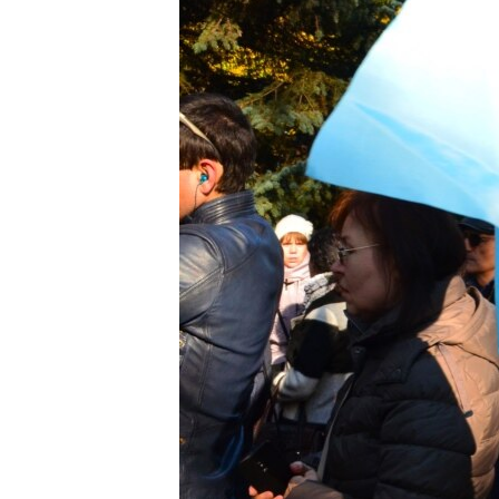
ПОБЕДИТЕЛЕЙ НЕ СУДЯТ?
КРЫМ.НЕПОКОРЕННЫЙ
ELIFBE
УКРАИНСКАЯ ПРОБЛЕМА КРЫМА