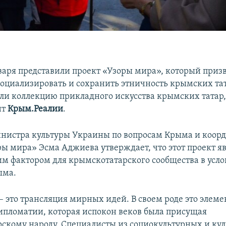
нваря представили проект «Узоры мира», который приз
социализировать и сохранить этничность крымских тат
али коллекцию прикладного искусства крымских татар,
нт
Крым.Реалии
.
нистра культуры Украины по вопросам Крыма и коор
ры мира» Эсма Аджиева утверждает, что этот проект я
 фактором для крымскотатарского сообщества в усло
ыма.
– это трансляция мирных идей. В своем роде это элеме
ипломатии, которая испокон веков была присущая
скому народу. Специалисты из социокультурных и ку