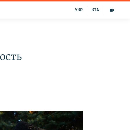
УКР
КТА
ость