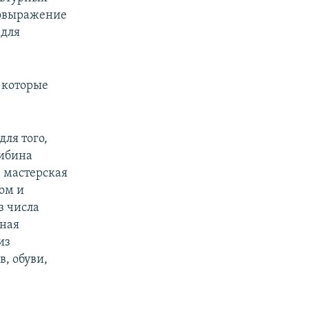
амовыражение
 для
 которые
ля того,
кибина
– мастерская
лом и
з числа
нная
из
, обуви,