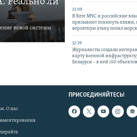
. Реально ли
13:09
В Ялте МЧС и российские вла
призывают покинуть пляжи, 
ление новой системы
вероятную атаку попал морс
12:29
Журналисты создали интера
карту военной инфраструкт
Беларуси – в ней 150 объекто
ПРИСОЕДИНЯЙТЕСЬ!
и. О нас
омментирования
опирайта