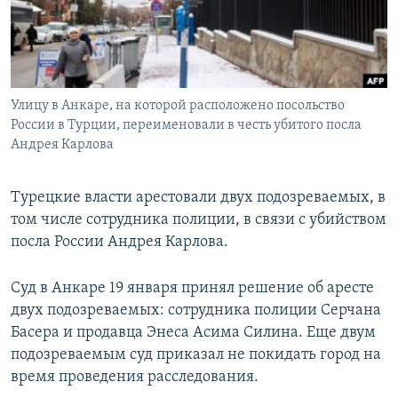
ПРИСОЕДИНЯЙТЕСЬ!
ПОБЕДИТЕЛЕЙ НЕ СУДЯТ?
КРЫМ.НЕПОКОРЕННЫЙ
ELIFBE
Улицу в Анкаре, на которой расположено посольство
УКРАИНСКАЯ ПРОБЛЕМА КРЫМА
России в Турции, переименовали в честь убитого посла
Все сайты RFE/RL
Андрея Карлова
Турецкие власти арестовали двух подозреваемых, в
том числе сотрудника полиции, в связи с убийством
посла России Андрея Карлова.
Суд в Анкаре 19 января принял решение об аресте
двух подозреваемых: сотрудника полиции Серчана
Басера и продавца Энеса Асима Силина. Еще двум
подозреваемым суд приказал не покидать город на
время проведения расследования.