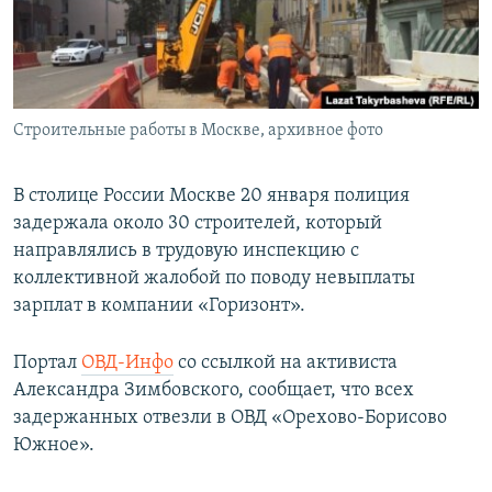
ПРИСОЕДИНЯЙТЕСЬ!
ПОБЕДИТЕЛЕЙ НЕ СУДЯТ?
КРЫМ.НЕПОКОРЕННЫЙ
ELIFBE
Строительные работы в Москве, архивное фото
УКРАИНСКАЯ ПРОБЛЕМА КРЫМА
Все сайты RFE/RL
В столице России Москве 20 января полиция
задержала около 30 строителей, который
направлялись в трудовую инспекцию с
коллективной жалобой по поводу невыплаты
зарплат в компании «Горизонт».
Портал
ОВД-Инфо
со ссылкой на активиста
Александра Зимбовского, сообщает, что всех
задержанных отвезли в ОВД «Орехово-Борисово
Южное».