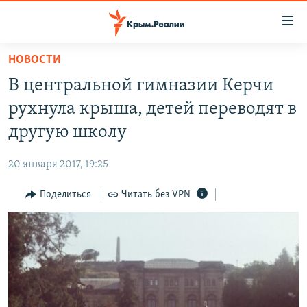
Доступность
ссылки
Вернуться
НОВОСТИ
к
НОВОСТИ
В центральной гимназии Керчи
основному
СПЕЦПРОЕКТЫ
содержанию
рухнула крыша, детей переводят в
ВОДА
Вернутся
ГРУЗ 200
другую школу
к
ИСТОРИЯ
КАРТА ВОЕННЫХ ОБЪЕКТОВ КРЫМА
главной
20 января 2017, 19:25
ЕЩЕ
11 ЛЕТ ОККУПАЦИИ КРЫМА. 11 ИСТОРИЙ СОПРОТИВЛЕНИЯ
навигации
Вернутся
Поделиться
Читать без VPN
РАДІО СВОБОДА
ИНТЕРАКТИВ
к
КАК ОБОЙТИ БЛОКИРОВКУ
ИНФОГРАФИКА
поиску
ТЕЛЕПРОЕКТ КРЫМ.РЕАЛИИ
Українською
СОВЕТЫ ПРАВОЗАЩИТНИКОВ
Qırımtatar
ПРОПАВШИЕ БЕЗ ВЕСТИ