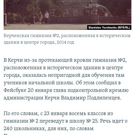
ПРИСОЕДИНЯЙТЕСЬ!
ПОБЕДИТЕЛЕЙ НЕ СУДЯТ?
КРЫМ.НЕПОКОРЕННЫЙ
ELIFBE
Керченская гимназия №2, расположенная в историческом
УКРАИНСКАЯ ПРОБЛЕМА КРЫМА
здании в центре города, 2014 год
Все сайты RFE/RL
В Керчи из-за протекающей кровли гимназия №2,
расположенная в историческом здании в центре
города, оказалась непригодной для обучения там
учеников начальной школы. Об этом сообщил в
Фейсбуке 20 января глава подконтрольной кремлю
администрации Керчи Владимир Подлипенцев.
По его словам, с 23 января восемь классов из
гимназии № 2 переведут в школу № 25. Речь идет о
240 школьниках, для них, по словам