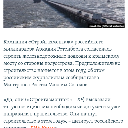
ПРИСОЕДИНЯЙТЕСЬ!
ПОБЕДИТЕЛЕЙ НЕ СУДЯТ?
КРЫМ.НЕПОКОРЕННЫЙ
ELIFBE
УКРАИНСКАЯ ПРОБЛЕМА КРЫМА
Компания «Стройгазмонтаж» российского
Все сайты RFE/RL
миллиардера Аркадия Ротенберга согласилась
строить железнодорожные подходы к крымскому
мосту со стороны полуострова. Предположительно
строительство начнется в этом году, об этом
российским журналистам сообщил глава
Минтранса России Максим Соколов.
«Да, они («Стройгазмонтаж» –
КР
) высказали
такую позицию, мы необходимые документы уже
направили в правительство. Они начнут
строительство в этом году», – цитирует российского