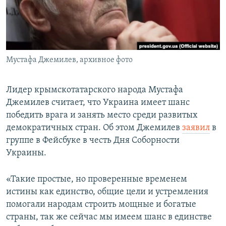
ПРИСОЕДИНЯЙТЕСЬ!
ПОБЕДИТЕЛЕЙ НЕ СУДЯТ?
КРЫМ.НЕПОКОРЕННЫЙ
ELIFBE
Мустафа Джемилев, архивное фото
УКРАИНСКАЯ ПРОБЛЕМА КРЫМА
Все сайты RFE/RL
Лидер крымскотатарского народа Мустафа
Джемилев считает, что Украина имеет шанс
победить врага и занять место среди развитых
демократичных стран. Об этом Джемилев
заявил
в
группе в Фейсбуке в честь Дня Соборности
Украины.
«Такие простые, но проверенные временем
истины как единство, общие цели и устремления
помогали народам строить мощные и богатые
страны, так же сейчас мы имеем шанс в единстве