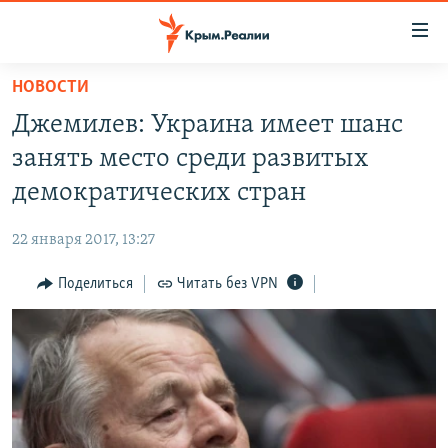
Доступность
ссылки
Вернуться
НОВОСТИ
к
НОВОСТИ
Джемилев: Украина имеет шанс
основному
СПЕЦПРОЕКТЫ
содержанию
занять место среди развитых
ВОДА
Вернутся
ГРУЗ 200
демократических стран
к
ИСТОРИЯ
КАРТА ВОЕННЫХ ОБЪЕКТОВ КРЫМА
главной
22 января 2017, 13:27
ЕЩЕ
11 ЛЕТ ОККУПАЦИИ КРЫМА. 11 ИСТОРИЙ СОПРОТИВЛЕНИЯ
навигации
Вернутся
Поделиться
Читать без VPN
РАДІО СВОБОДА
ИНТЕРАКТИВ
к
КАК ОБОЙТИ БЛОКИРОВКУ
ИНФОГРАФИКА
поиску
ТЕЛЕПРОЕКТ КРЫМ.РЕАЛИИ
Українською
СОВЕТЫ ПРАВОЗАЩИТНИКОВ
Qırımtatar
ПРОПАВШИЕ БЕЗ ВЕСТИ