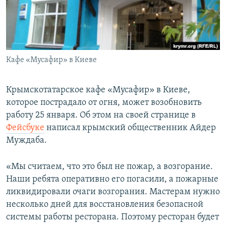
ПРИСОЕДИНЯЙТЕСЬ!
ПОБЕДИТЕЛЕЙ НЕ СУДЯТ?
КРЫМ.НЕПОКОРЕННЫЙ
ELIFBE
Кафе «Мусафир» в Киеве
УКРАИНСКАЯ ПРОБЛЕМА КРЫМА
Все сайты RFE/RL
Крымскотатарское кафе «Мусафир» в Киеве,
которое пострадало от огня, может возобновить
работу 25 января. Об этом на своей странице в
Фейсбуке
написал крымский общественник Айдер
Муждаба.
«Мы считаем, что это был не пожар, а возгорание.
Наши ребята оперативно его погасили, а пожарные
ликвидировали очаги возгорания. Мастерам нужно
несколько дней для восстановления безопасной
системы работы ресторана. Поэтому ресторан будет