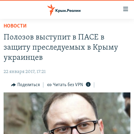
Доступность
ссылки
Вернуться
НОВОСТИ
к
НОВОСТИ
Полозов выступит в ПАСЕ в
основному
СПЕЦПРОЕКТЫ
содержанию
защиту преследуемых в Крыму
ВОДА
Вернутся
ГРУЗ 200
украинцев
к
ИСТОРИЯ
КАРТА ВОЕННЫХ ОБЪЕКТОВ КРЫМА
главной
22 января 2017, 17:21
ЕЩЕ
11 ЛЕТ ОККУПАЦИИ КРЫМА. 11 ИСТОРИЙ СОПРОТИВЛЕНИЯ
навигации
Вернутся
Поделиться
Читать без VPN
РАДІО СВОБОДА
ИНТЕРАКТИВ
к
КАК ОБОЙТИ БЛОКИРОВКУ
ИНФОГРАФИКА
поиску
ТЕЛЕПРОЕКТ КРЫМ.РЕАЛИИ
Українською
СОВЕТЫ ПРАВОЗАЩИТНИКОВ
Qırımtatar
ПРОПАВШИЕ БЕЗ ВЕСТИ