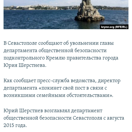
ПРИСОЕДИНЯЙТЕСЬ!
ПОБЕДИТЕЛЕЙ НЕ СУДЯТ?
КРЫМ.НЕПОКОРЕННЫЙ
ELIFBE
УКРАИНСКАЯ ПРОБЛЕМА КРЫМА
В Севастополе сообщают об увольнении главы
Все сайты RFE/RL
департамента общественной безопасности
подконтрольного Кремлю правительства города
Юрия Шерстнева.
Как сообщает пресс-служба ведомства, директор
департамента «покинет свой пост в связи с
возникшими семейными обстоятельствами».
Юрий Шерстнев возглавлял департамент
общественной безопасности Севастополя с августа
2015 года.