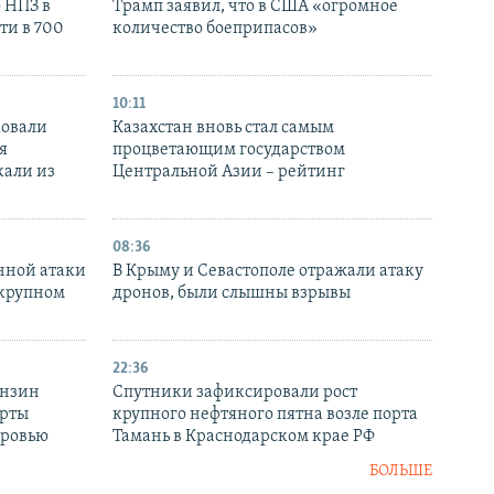
 НПЗ в
Трамп заявил, что в США «огромное
ти в 700
количество боеприпасов»
10:11
ковали
Казахстан вновь стал самым
я
процветающим государством
кали из
Центральной Азии – рейтинг
08:36
нной атаки
В Крыму и Севастополе отражали атаку
 крупном
дронов, были слышны взрывы
22:36
ензин
Спутники зафиксировали рост
ерты
крупного нефтяного пятна возле порта
оровью
Тамань в Краснодарском крае РФ
БОЛЬШЕ