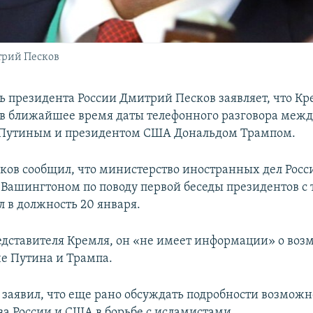
трий Песков
ь президента России Дмитрий Песков заявляет, что К
 в ближайшее время даты телефонного разговора меж
Путиным и президентом США Дональдом Трампом.
сков сообщил, что министерство иностранных дел Росс
 Вашингтоном по поводу первой беседы президентов с т
л в должность 20 января.
едставителя Кремля, он «не имеет информации» о во
че Путина и Трампа.
 заявил, что еще рано обсуждать подробности возможн
ва России и США в борьбе с исламистами.