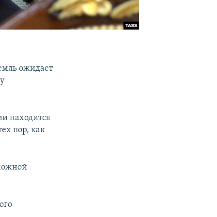
ремль ожидает
ду
ии находится
ех пор, как
зможной
ого