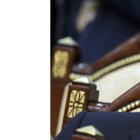
ПОБЕДИТЕЛЕЙ НЕ СУДЯТ?
КРЫМ.НЕПОКОРЕННЫЙ
ELIFBE
УКРАИНСКАЯ ПРОБЛЕМА КРЫМА