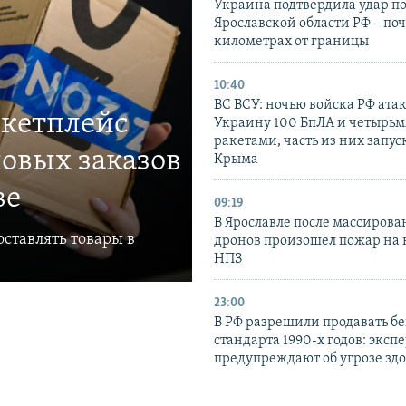
Украина подтвердила удар по
Ярославской области РФ – поч
километрах от границы
10:40
ВС ВСУ: ночью войска РФ ата
ркетплейс
Украину 100 БпЛА и четырьм
ракетами, часть из них запус
овых заказов
Крыма
ве
09:19
В Ярославле после массирова
ставлять товары в
дронов произошел пожар на
НПЗ
23:00
В РФ разрешили продавать б
стандарта 1990-х годов: эксп
предупреждают об угрозе зд