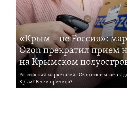
«Крым – не Россия»: ма
Ozon прекратил прием н
на Крымском полуостро
Российский маркетплейс Ozon отказывается до
Крым? В чем причина?