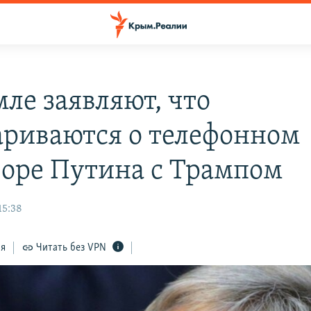
мле заявляют, что
ариваются о телефонном
воре Путина с Трампом
15:38
ся
Читать без VPN