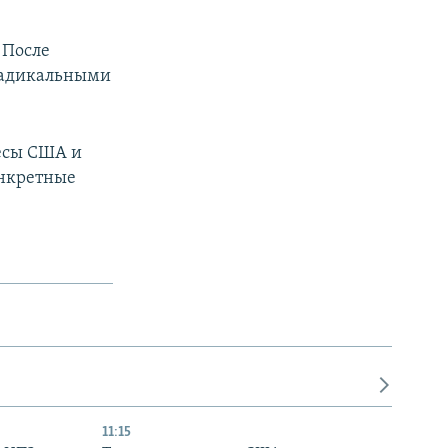
 После
радикальными
ресы США и
онкретные
11:15