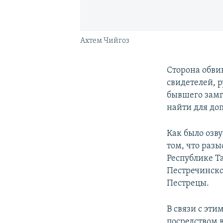
Ахтем Чийгоз
Сторона обви
свидетелей, 
бывшего замг
найти для до
Как было озв
том, что раз
Республике Т
Пестречинско
Пестрецы.
В связи с эти
посредством 