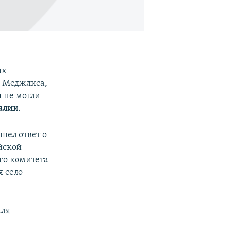
ых
я Меджлиса,
 не могли
алии
.
шел ответ о
йской
го комитета
я село
аля