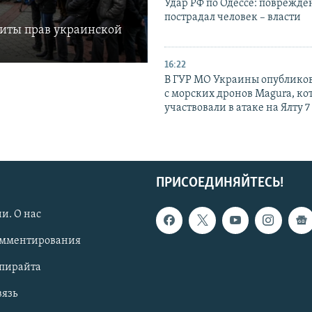
Удар РФ по Одессе: поврежде
пострадал человек – власти
щиты прав украинской
16:22
В ГУР МО Украины опублико
с морских дронов Magura, ко
участвовали в атаке на Ялту 7
ПРИСОЕДИНЯЙТЕСЬ!
и. О нас
омментирования
опирайта
вязь