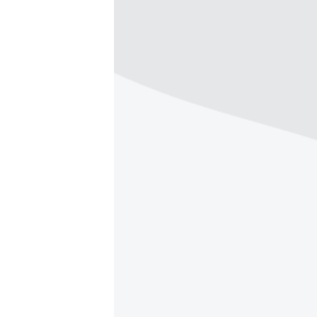
ПОБЕДИТЕЛЕЙ НЕ СУДЯТ?
КРЫМ.НЕПОКОРЕННЫЙ
ELIFBE
УКРАИНСКАЯ ПРОБЛЕМА КРЫМА