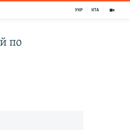
УКР
КТА
й по