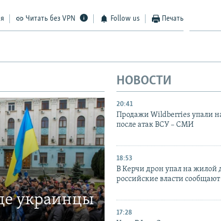
ся
Читать без VPN
Follow us
Печать
НОВОСТИ
20:41
Продажи Wildberries упали н
после атак ВСУ – СМИ
18:53
В Керчи дрон упал на жилой 
российские власти сообщают
где украинцы
17:28