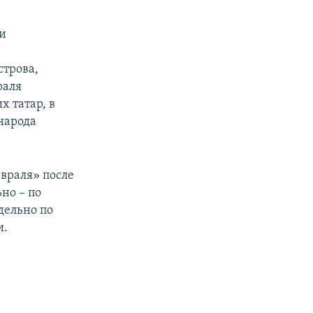
ли
строва,
раля
х татар, в
народа
евраля» после
ьно – по
дельно по
и.