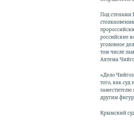
Под стенами 
столкновения
пророссийски
российские в
уголовное де
том числе за
Ахтема Чийго
«Дело Чийгоз
того, как суд
заместителю 
другим фигур
Крымский суд 