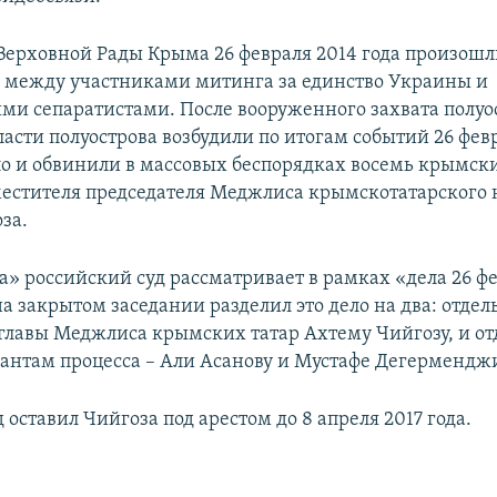
Верховной Рады Крыма 26 февраля 2014 года произош
 между участниками митинга за единство Украины и
ми сепаратистами. После вооруженного захвата полуо
ласти полуострова возбудили по итогам событий 26 фев
ло и обвинили в массовых беспорядках восемь крымски
местителя председателя Меджлиса крымскотатарского 
за.
а» российский суд рассматривает в рамках «дела 26 ф
 на закрытом заседании разделил это дело на два: отдел
главы Меджлиса крымских татар Ахтему Чийгозу, и от
антам процесса – Али Асанову и Мустафе Дегермендж
оставил Чийгоза под арестом до 8 апреля 2017 года.