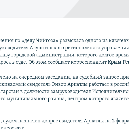
нения по «делу Чийгоза» разыскала одного из ключев
руководителя Алуштинского регионального управлени
лаву городской администрации, которого долгое время
проса в суде. Об этом сообщает корреспондент
Крым.Ре
учено на очередном заседании, на судебный запрос при
ыскиваемый свидетель Энвер Арпатлы работает в росси
атарстан в должности замруководителя Исполнительно
го муниципального района, центром которого являетс
м, судом назначен допрос свидетеля Арпатлы на 2 февр
видеосвязи.