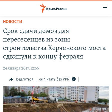
Доступность
ссылки
Вернуться
НОВОСТИ
к
НОВОСТИ
Срок сдачи домов для
основному
СПЕЦПРОЕКТЫ
содержанию
переселенцев из зоны
ВОДА
Вернутся
ГРУЗ 200
строительства Керченского моста
к
ИСТОРИЯ
КАРТА ВОЕННЫХ ОБЪЕКТОВ КРЫМА
сдвинули к концу февраля
главной
ЕЩЕ
11 ЛЕТ ОККУПАЦИИ КРЫМА. 11 ИСТОРИЙ СОПРОТИВЛЕНИЯ
навигации
24 января 2017, 12:55
Вернутся
РАДІО СВОБОДА
ИНТЕРАКТИВ
к
Поделиться
Читать без VPN
КАК ОБОЙТИ БЛОКИРОВКУ
ИНФОГРАФИКА
поиску
ТЕЛЕПРОЕКТ КРЫМ.РЕАЛИИ
Українською
СОВЕТЫ ПРАВОЗАЩИТНИКОВ
Qırımtatar
ПРОПАВШИЕ БЕЗ ВЕСТИ