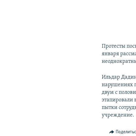
Протесты пос
января рассм
неоднократн
Ильдар Дадин
нарушениях п
двум с полов
этапировали в
пытки сотруд
учреждение.
Поделить