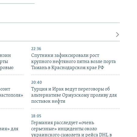
22:36
ензин
Спутники зафиксировали рост
ерты
крупного нефтяного пятна возле порта
оровью
Тамань в Краснодарском крае РФ
20:40
розит
Турция и Ирак ведут переговоры об
вастополя»
альтернативе Ормузскому проливу для
поставок нефти
18:05
Германия расследует «очень
вия» для
серьезные» инциденты около
украинского самолета и рейса DHL в