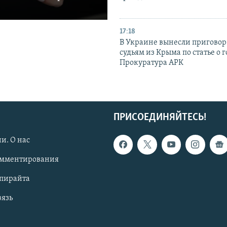
17:18
В Украине вынесли приговор
судьям из Крыма по статье о 
Прокуратура АРК
ПРИСОЕДИНЯЙТЕСЬ!
и. О нас
омментирования
опирайта
вязь