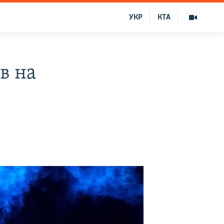
УКР
КТА
в на