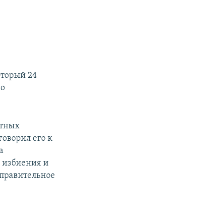
оторый 24
 о
атных
оворил его к
а
а избиения и
справительное