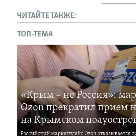
ЧИТАЙТЕ ТАКЖЕ:
ТОП-ТЕМА
«Крым – не Россия»: ма
Ozon прекратил прием н
на Крымском полуостро
Российский маркетплейс Ozon отказывается до