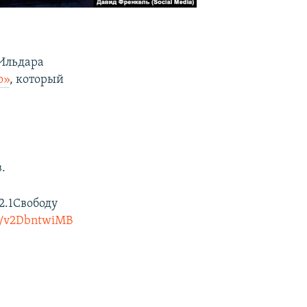
 Ильдара
о»
, который
.
2.1Свободу
om/v2DbntwiMB