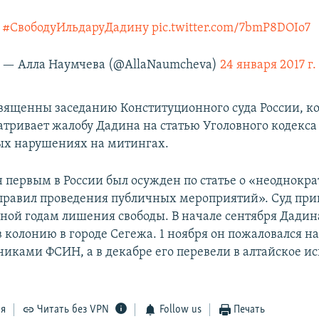
#СвободуИльдаруДадину
pic.twitter.com/7bmP8DOIo7
— Алла Наумчева (@AllaNaumcheva)
24 января 2017 г.
вященны заседанию Конституционного суда России, к
атривает жалобу Дадина на статью Уголовного кодекса
ых нарушениях на митингах.
 первым в России был осужден по статье о «неоднокр
равил проведения публичных мероприятий». Суд приг
иной годам лишения свободы. В начале сентября Дадин
 колонию в городе Сегежа. 1 ноября он пожаловался н
никами ФСИН, а в декабре его перевели в алтайское и
ся
Читать без VPN
Follow us
Печать