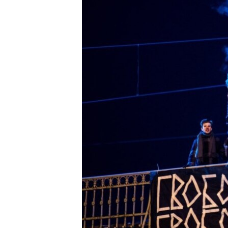
ПОБЕДИТЕЛЕЙ НЕ СУДЯТ?
КРЫМ.НЕПОКОРЕННЫЙ
ELIFBE
УКРАИНСКАЯ ПРОБЛЕМА КРЫМА