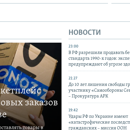
НОВОСТИ
23:00
В РФ разрешили продавать б
стандарта 1990-х годов: эксп
предупреждают об угрозе зд
21:27
До 10 лет лишения свободы г
ркетплейс
участнику «Самообороны Се
– Прокуратура АРК
овых заказов
19:42
ве
Удары РФ по Украине имеют
«катастрофические последст
ставлять товары в
гражданских – миссия ООН