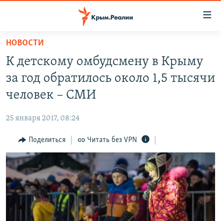
Доступность
ссылки
Вернуться
НОВОСТИ
к
НОВОСТИ
К детскому омбудсмену в Крыму
основному
СПЕЦПРОЕКТЫ
содержанию
за год обратилось около 1,5 тысячи
ВОДА
Вернутся
ГРУЗ 200
человек – СМИ
к
ИСТОРИЯ
КАРТА ВОЕННЫХ ОБЪЕКТОВ КРЫМА
главной
25 января 2017, 08:24
ЕЩЕ
11 ЛЕТ ОККУПАЦИИ КРЫМА. 11 ИСТОРИЙ СОПРОТИВЛЕНИЯ
навигации
Вернутся
Поделиться
Читать без VPN
РАДІО СВОБОДА
ИНТЕРАКТИВ
к
КАК ОБОЙТИ БЛОКИРОВКУ
ИНФОГРАФИКА
поиску
ТЕЛЕПРОЕКТ КРЫМ.РЕАЛИИ
Українською
СОВЕТЫ ПРАВОЗАЩИТНИКОВ
Qırımtatar
ПРОПАВШИЕ БЕЗ ВЕСТИ