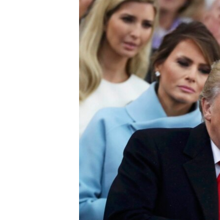
ПОБЕДИТЕЛЕЙ НЕ СУДЯТ?
КРЫМ.НЕПОКОРЕННЫЙ
ELIFBE
УКРАИНСКАЯ ПРОБЛЕМА КРЫМА