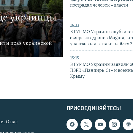
пострадал человек – власти
где украинцы
16:22
В ГУР МО Украины опублико
с морских дронов Magura, ко
щиты прав украинской
участвовали в атаке на Ялту 7
15:15
В ГУР МО Украины заявили об
ПЗРК «Панцирь-С1» и военны
Крыму
ПРИСОЕДИНЯЙТЕСЬ!
и. О нас