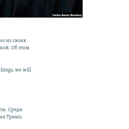
но из своих
кой. Об этом
ings, we will
ти. Среди
сал Трамп.