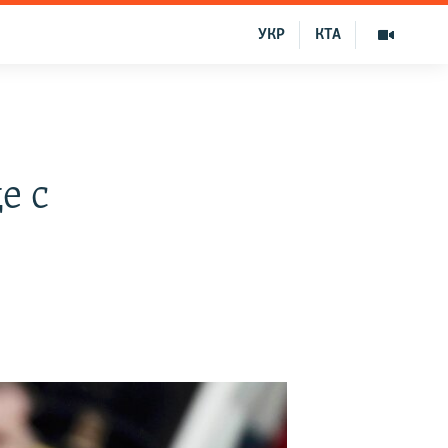
УКР
КТА
е с