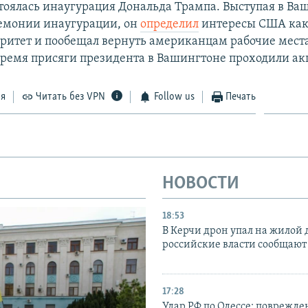
стоялась инаугурация Дональда Трампа. Выступая в Ва
емонии инаугурации, он
определил
интересы США как
ритет и пообещал вернуть американцам рабочие места
время присяги президента в Вашингтоне проходили ак
ся
Читать без VPN
Follow us
Печать
НОВОСТИ
18:53
В Керчи дрон упал на жилой 
российские власти сообщают
17:28
Удар РФ по Одессе: поврежде