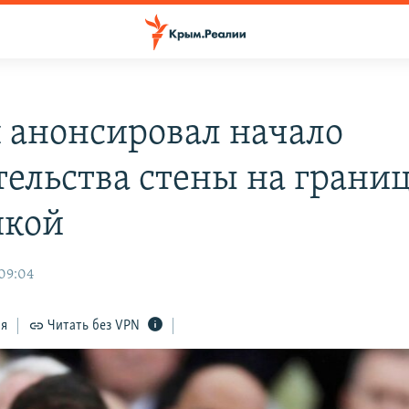
 анонсировал начало
тельства стены на границ
икой
 09:04
ся
Читать без VPN