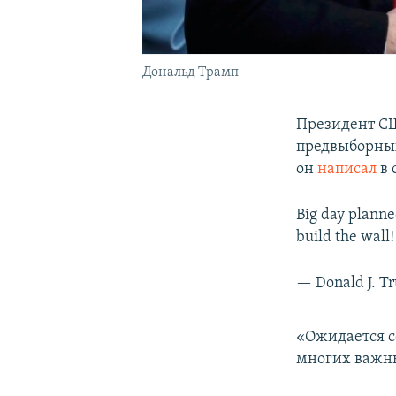
Дональд Трамп
Президент СШ
предвыборных
он
написал
в 
Big day plann
build the wall!
— Donald J. 
«Ожидается с
многих важны