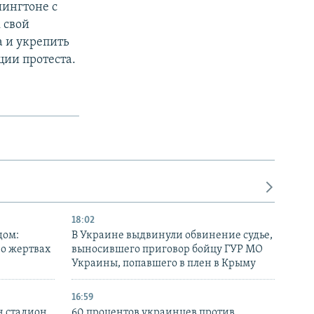
шингтоне с
 свой
 и укрепить
ции протеста.
18:02
дом:
В Украине выдвинули обвинение судье,
 о жертвах
выносившего приговор бойцу ГУР МО
Украины, попавшего в плен в Крыму
16:59
н стадион,
60 процентов украинцев против