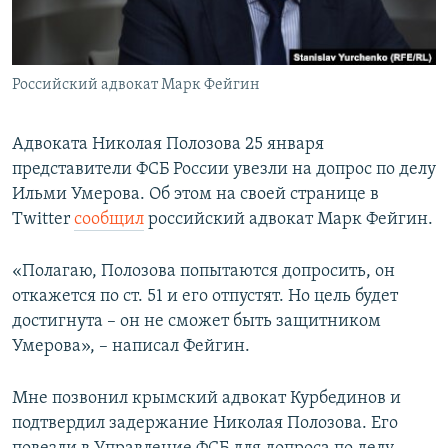
ПРИСОЕДИНЯЙТЕСЬ!
ПОБЕДИТЕЛЕЙ НЕ СУДЯТ?
КРЫМ.НЕПОКОРЕННЫЙ
Российский адвокат Марк Фейгин
ELIFBE
УКРАИНСКАЯ ПРОБЛЕМА КРЫМА
Адвоката Николая Полозова 25 января
Все сайты RFE/RL
представители ФСБ России увезли на допрос по делу
Ильми Умерова. Об этом на своей странице в
Twitter
cообщил
российский адвокат Марк Фейгин.
«Полагаю, Полозова попытаются допросить, он
откажется по ст. 51 и его отпустят. Но цель будет
достигнута – он не сможет быть защитником
Умерова», – написал Фейгин.
Мне позвонил крымский адвокат Курбединов и
подтвердил задержание Николая Полозова. Его