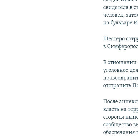
свидетеля в 
человек, зато
на бульваре И
Шестеро сотр
в Симферопол
В отношении 
уголовное де
правоохрани
отстранить По
После аннекс
власть на тер
стороны ныне
сообщество вы
обеспечения п