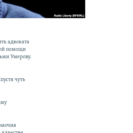
ить адвоката
кой помощи
ьми Умерову.
Спустя чуть
ыму
омочия
 качестве