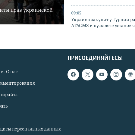
щиты прав украинской
09:05
Украина закупит у Турции р
ATACMS и пусковые установ
ПРИСОЕДИНЯЙТЕСЬ!
и. О нас
омментирования
опирайта
вязь
ащиты персональных данных