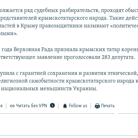
олжается ряд судебных разбирательств, проходят обыс
редставителей крымскотатарского народа. Такие дейс
ластей в Крыму правозащитники называют «политиче
ными».
4 года Верховная Рада признала крымских татар коре
ответствующее заявление проголосовали 283 депутата.
упила с гарантией сохранения и развития этнической,
елигиозной самобытности крымскотатарского народа 
х национальных меньшинств Украины.
ся
Читать без VPN
Follow us
Печать