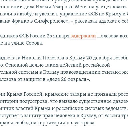
отношении дела Ильми Умерова. Меня на улице схвати
лкали в автобус и увезли в управление ФСБ по Крыму и
вана Франко в Симферополе», – рассказал адвокат о со
удников ФСБ России 25 января
задержали
Полозова воз
е на улице Серова.
адвоката Николая Полозова в Крыму 20 декабря возоб
ло. Основной целью таких действий российской
тельной системы в Крыму правозащитники считают ж
лозова от защиты в «деле 26 февраля».
ии Крыма Россией, крымские татары не признали рос
ритории полуострова, что вызвало существенное давле
шних властей Крыма и российских силовых ведомств
ступает в защиту прав человека в Крыму, от России тр
рав и свобод на территории полуострова.