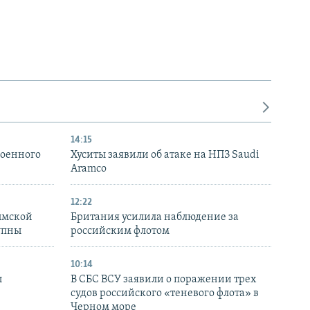
14:15
военного
Хуситы заявили об атаке на НПЗ Saudi
Aramco
12:22
ымской
Британия усилила наблюдение за
упны
российским флотом
10:14
ы
В СБС ВСУ заявили о поражении трех
судов российского «теневого флота» в
Черном море