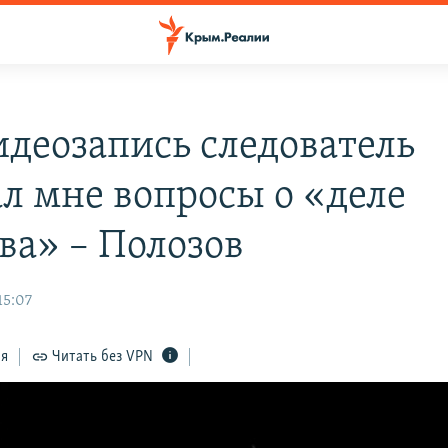
идеозапись следователь
ал мне вопросы о «деле
ва» – Полозов
15:07
ся
Читать без VPN