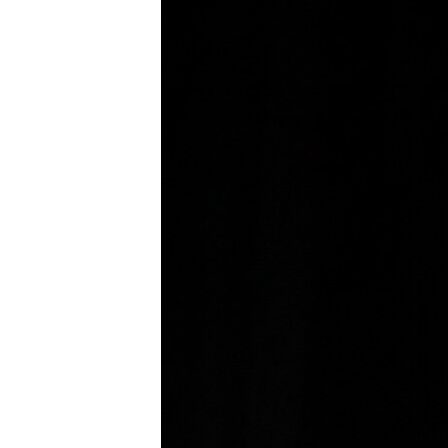
ПОБЕДИТЕЛЕЙ НЕ СУДЯТ?
КРЫМ.НЕПОКОРЕННЫЙ
ELIFBE
УКРАИНСКАЯ ПРОБЛЕМА КРЫМА