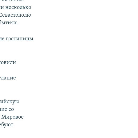
ли несколько
 Севастополю
бытиях.
ле гостиницы
новили
елание
сийскую
ние со
. Мировое
ебуют