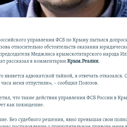
российского управления ФСБ по Крыму пытался допрос
зова относительно обстоятельств оказания юридичес
председателя Меджлиса крымскотатарского народа Ил
кат рассказал в комментарии
Крым.Реалии
.
о является адвокатской тайной, я отвечать отказался. 
 часа меня отпустили», – сообщил Полозов.
етил, что такие действия управления ФСБ России в Кр
ет как похищение.
ие. Без судебного решения, явно превышая свои полн
вынес постановление о принудительном приводе меня в