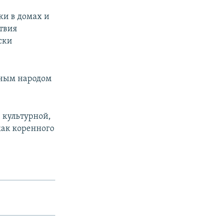
ки в домах и
твия
ски
нным народом
 культурной,
как коренного