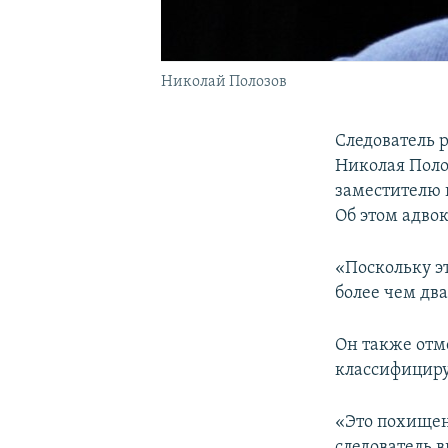
Николай Полозов
Следователь 
Николая Поло
заместителю 
Об этом адво
«Поскольку эт
более чем два
Он также отм
классифициру
«Это похищен
следователь 