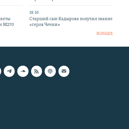
18:10
акеты
Старший сын Кадырова получил звание
ки M270
«героя Чечни»
БОЛЬШЕ