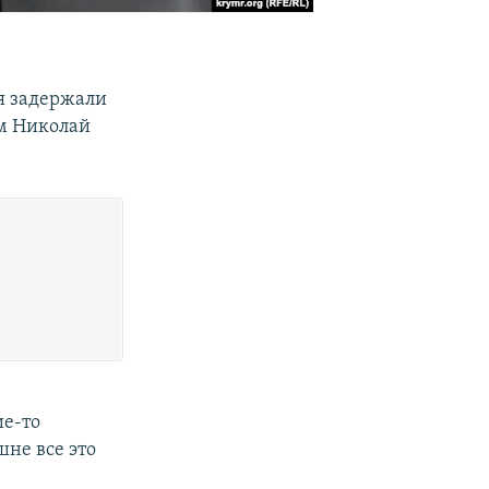
ля задержали
ом Николай
ие-то
не все это