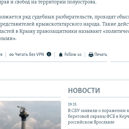
рав и свобод на территории полуострова.
олжается ряд судебных разбирательств, проходят обыс
редставителей крымскотатарского народа. Такие дейс
ластей в Крыму правозащитники называют «политиче
ными».
ся
Читать без VPN
Follow us
Печать
НОВОСТИ
19:15
В СБУ заявили о поражении 
береговой охраны ФСБ в Керч
российском Ярославле