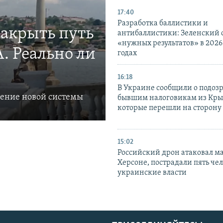
17:40
Разработка баллистики и
закрыть путь
антибаллистики: Зеленский
«нужных результатов» в 2026
. Реально ли
годах
16:18
В Украине сообщили о подоз
ление новой системы
бывшим налоговикам из Кры
которые перешли на сторону
15:02
Российский дрон атаковал м
Херсоне, пострадали пять чел
украинские власти