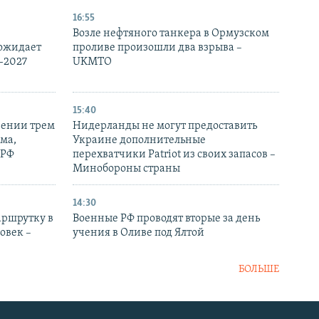
16:55
Возле нефтяного танкера в Ормузском
 ожидает
проливе произошли два взрыва –
-2027
UKMTO
15:40
рении трем
Нидерланды не могут предоставить
ма,
Украине дополнительные
 РФ
перехватчики Patriot из своих запасов –
Минобороны страны
14:30
аршрутку в
Военные РФ проводят вторые за день
овек –
учения в Оливе под Ялтой
БОЛЬШЕ