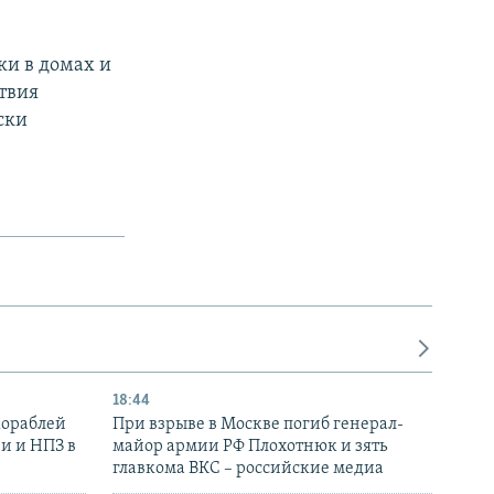
ки в домах и
твия
ски
18:44
кораблей
При взрыве в Москве погиб генерал-
и и НПЗ в
майор армии РФ Плохотнюк и зять
главкома ВКС – российские медиа