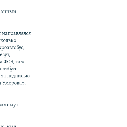
ованный
я направлялся
сколько
роавтобус,
езут,
а ФСБ, там
втобусе
 за подписью
 Умерова», –
ал ему в
ию, имя,