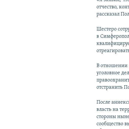
отчество, кон
рассказал Пол
Шестеро сотр
в Симферополе
квалифицируе
отреагироват
В отношении 
уголовное де
правоохрани
отстранить П
После аннекс
власть на тер
стороны ныне
сообщество вы