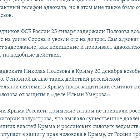
тактный телефон адвоката, но в этом мне также было о
озов.
удников ФСБ России 25 января задержали Полозова во
 на улице Серова и увезли его на допрос. Сам адвокат
т задержание, как похищение и призывает адвокатск
ь на подобные действия.
адвоката Николая Полозова в Крыму 20 декабря возоб
ло. Основной целью таких действий российской
тельной системы в Крыму правозащитники считают ж
олозова от защиты в «деле Ильми Умерова».
ии Крыма Россией, крымские татары не признали рос
ритории полуострова, что вызвало существенное давле
шних властей Крыма и российских силовых ведомств
ступает в защиту прав человека в Крыму, от России тр