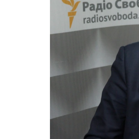
ПОБЕДИТЕЛЕЙ НЕ СУДЯТ?
КРЫМ.НЕПОКОРЕННЫЙ
ELIFBE
УКРАИНСКАЯ ПРОБЛЕМА КРЫМА