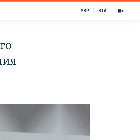
УКР
КТА
го
ния