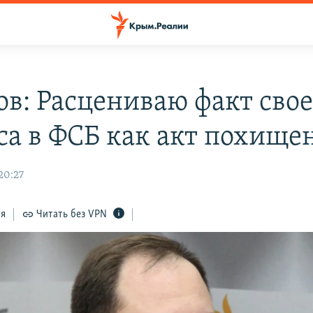
ов: Расцениваю факт свое
са в ФСБ как акт похище
20:27
ся
Читать без VPN