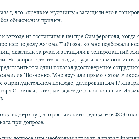
казал, что «крепкие мужчины» затащили его в тонир
 без объяснения причин.
ри выходе из гостиницы в центре Симферополя, когда 
процесс по делу Ахтема Чийгоза, ко мне подбежали не
ин, схватили за руки и затащили в тонированный мик
ли. На вопрос, что это за люди, куда и зачем они меня в
представиться и один показал удостоверение сотрудник
 фамилия Шевченко. Мне вручили прямо в этом микроа
е о принудительном приводе, датированным 17 января
Игоря Скрипки, который ведет дело в отношении Ильми
в.
зов подчеркнул, что российский следователь ФСБ отказ
ката при допросе.
о при допросе мне необходим адвокат, я назвал фамил