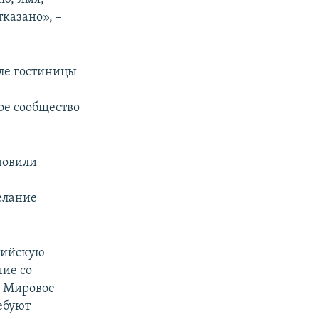
тказано», –
зле гостиницы
ое сообщество
новили
елание
сийскую
ние со
. Мировое
ебуют