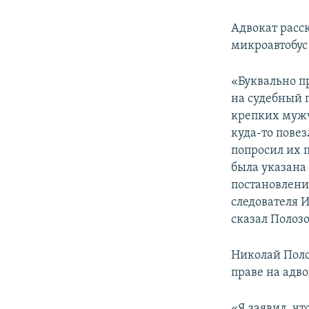
Адвокат расс
микроавтобус
«Буквально п
на судебный 
крепких мужч
куда-то повез
попросил их 
была указана
постановлени
следователя 
сказал Полозо
Николай Поло
праве на адво
«Я заявил, чт