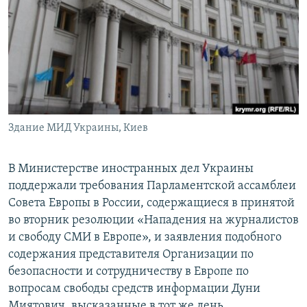
ПРИСОЕДИНЯЙТЕСЬ!
ПОБЕДИТЕЛЕЙ НЕ СУДЯТ?
КРЫМ.НЕПОКОРЕННЫЙ
ELIFBE
УКРАИНСКАЯ ПРОБЛЕМА КРЫМА
Все сайты RFE/RL
Здание МИД Украины, Киев
В Министерстве иностранных дел Украины
поддержали требования Парламентской ассамблеи
Совета Европы в России, содержащиеся в принятой
во вторник резолюции «Нападения на журналистов
и свободу СМИ в Европе», и заявления подобного
содержания представителя Организации по
безопасности и сотрудничеству в Европе по
вопросам свободы средств информации Дуни
Миятович, высказанные в тот же день.