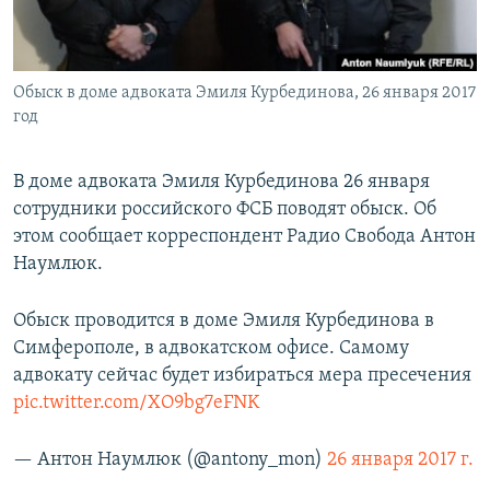
ПРИСОЕДИНЯЙТЕСЬ!
ПОБЕДИТЕЛЕЙ НЕ СУДЯТ?
КРЫМ.НЕПОКОРЕННЫЙ
Обыск в доме адвоката Эмиля Курбединова, 26 января 2017
ELIFBE
год
УКРАИНСКАЯ ПРОБЛЕМА КРЫМА
Все сайты RFE/RL
В доме адвоката Эмиля Курбединова 26 января
сотрудники российского ФСБ поводят обыск. Об
этом сообщает корреспондент Радио Свобода Антон
Наумлюк.
Обыск проводится в доме Эмиля Курбединова в
Симферополе, в адвокатском офисе. Самому
адвокату сейчас будет избираться мера пресечения
pic.twitter.com/XO9bg7eFNK
— Антон Наумлюк (@antony_mon)
26 января 2017 г.