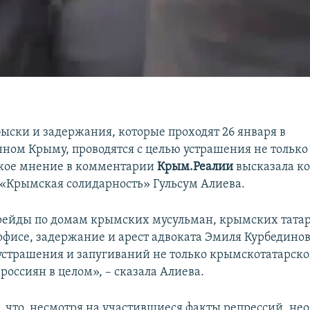
ыски и задержания, которые проходят 26 января в
ном Крыму, проводятся с целью устрашения не только
акое мнение в комментарии
Крым.Реалии
высказала к
«Крымская солидарность» Гульсум Алиева.
ейды по домам крымских мусульман, крымских татар,
офисе, задержание и арест адвоката Эмиля Курбединова
 устрашения и запугиваний не только крымскотатарско
россиян в целом», – сказала Алиева.
, что, несмотря на участившиеся факты репрессий, не