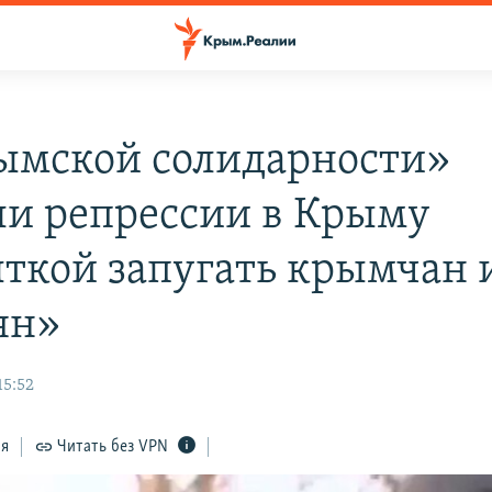
ымской солидарности»
ли репрессии в Крыму
ткой запугать крымчан 
ян»
15:52
ся
Читать без VPN