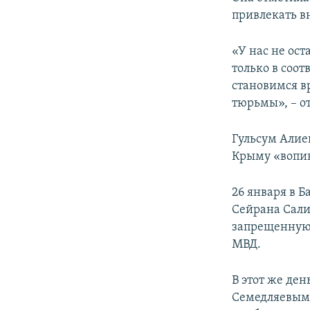
привлекать в
«У нас не ост
только в соот
становимся в
тюрьмы», – о
Гульсум Алие
Крыму «вопи
26 января в 
Сейрана Сали
запрещенную 
МВД.
В этот же де
Семедляевым 