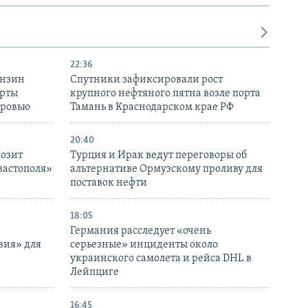
22:36
ензин
Спутники зафиксировали рост
ерты
крупного нефтяного пятна возле порта
оровью
Тамань в Краснодарском крае РФ
20:40
розит
Турция и Ирак ведут переговоры об
вастополя»
альтернативе Ормузскому проливу для
поставок нефти
18:05
Германия расследует «очень
вия» для
серьезные» инциденты около
украинского самолета и рейса DHL в
Лейпциге
16:45