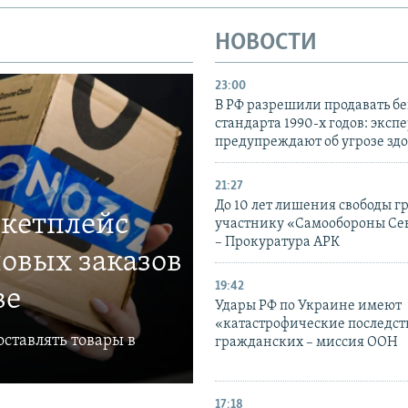
НОВОСТИ
23:00
В РФ разрешили продавать б
стандарта 1990-х годов: эксп
предупреждают об угрозе зд
21:27
До 10 лет лишения свободы г
ркетплейс
участнику «Самообороны Се
– Прокуратура АРК
овых заказов
19:42
ве
Удары РФ по Украине имеют
«катастрофические последст
ставлять товары в
гражданских – миссия ООН
17:18