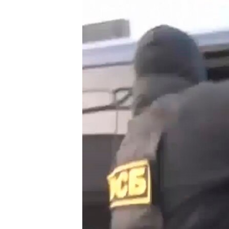
ПОБЕДИТЕЛЕЙ НЕ СУДЯТ?
КРЫМ.НЕПОКОРЕННЫЙ
ELIFBE
УКРАИНСКАЯ ПРОБЛЕМА КРЫМА