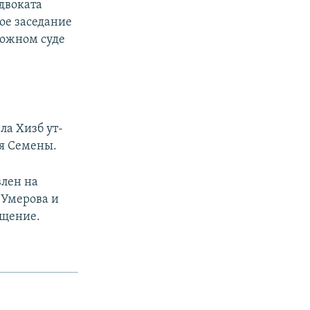
двоката
ое заседание
рожном суде
ла Хизб ут-
ая Семены.
лен на
 Умерова и
ищение.