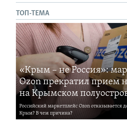
ТОП-ТЕМА
«Крым – не Россия»: ма
Ozon прекратил прием н
на Крымском полуостро
Российский маркетплейс Ozon отказывается до
Крым? В чем причина?