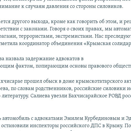
нимание к случаям давления со стороны силовиков.
ается другого выхода, кроме как говорить об этом, и ре
ветствии с законами. Говоря о своих правах, мы автом
рагами, террористами, экстремистами. Нас преследую
тметила координатор объединения «Крымская солидар
ва назвала задержание адвокатов в
ющим фактом, попирающим основы правового общест
Бахчисарае прошел обыск в доме крымскотатарского ак
ева, по словам родственников, российские силовики и
литературу. Салиева увезли Бахчисарайское РОВД рос
нь автомобиль с адвокатами Эмилем Курбединовым и 
остановили инспекторы российского ДПС в Крыму. По