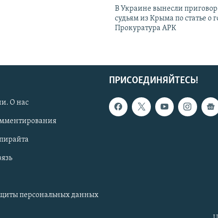
В Украине вынесли приговор
судьям из Крыма по статье о 
Прокуратура АРК
ПРИСОЕДИНЯЙТЕСЬ!
и. О нас
омментирования
опирайта
вязь
ащиты персональных данных
U