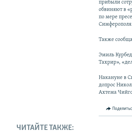
прибыли сотр
обвиняют в «
по мере прес
Симферополя
Также сообщал
Эмиль Курбед
Тахрир», «де
Накануне в С
допрос Никол
Ахтема Чийго
Поделить
ЧИТАЙТЕ ТАКЖЕ: