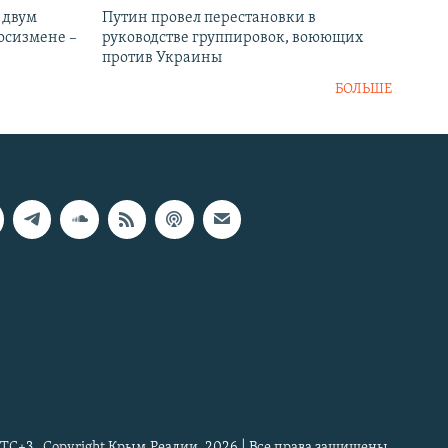
 двум
Путин провел перестановки в
госизмене –
руководстве группировок, воюющих
против Украины
БОЛЬШЕ
TC+3
Copyright Крым.Реалии, 2026 | Все права защищены.