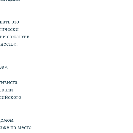
шать это
атически
т и сажают в
ность».
ва».
тивиста
скали
сийского
Эдемом
зже на место