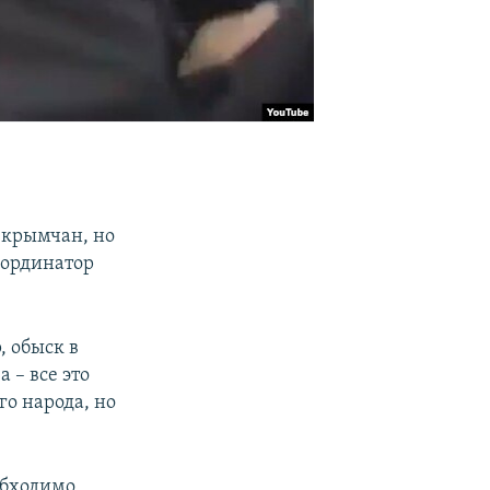
 крымчан, но
оординатор
 обыск в
 – все это
го народа, но
обходимо