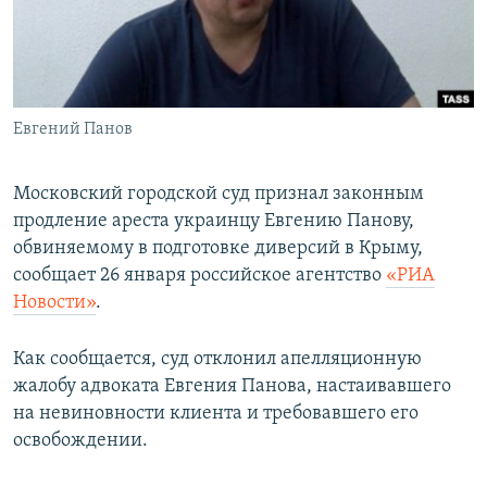
ПРИСОЕДИНЯЙТЕСЬ!
ПОБЕДИТЕЛЕЙ НЕ СУДЯТ?
КРЫМ.НЕПОКОРЕННЫЙ
ELIFBE
Евгений Панов
УКРАИНСКАЯ ПРОБЛЕМА КРЫМА
Все сайты RFE/RL
Московский городской суд признал законным
продление ареста украинцу Евгению Панову,
обвиняемому в подготовке диверсий в Крыму,
сообщает 26 января российское агентство
«РИА
Новости»
.
Как сообщается, суд отклонил апелляционную
жалобу адвоката Евгения Панова, настаивавшего
на невиновности клиента и требовавшего его
освобождении.