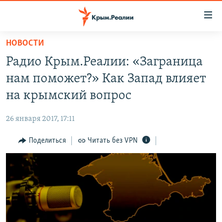
Доступность
ссылки
Вернуться
НОВОСТИ
к
НОВОСТИ
Радио Крым.Реалии: «Заграница
основному
СПЕЦПРОЕКТЫ
содержанию
нам поможет?» Как Запад влияет
ВОДА
Вернутся
ГРУЗ 200
на крымский вопрос
к
ИСТОРИЯ
КАРТА ВОЕННЫХ ОБЪЕКТОВ КРЫМА
главной
26 января 2017, 17:11
ЕЩЕ
11 ЛЕТ ОККУПАЦИИ КРЫМА. 11 ИСТОРИЙ СОПРОТИВЛЕНИЯ
навигации
Вернутся
Поделиться
Читать без VPN
РАДІО СВОБОДА
ИНТЕРАКТИВ
к
КАК ОБОЙТИ БЛОКИРОВКУ
ИНФОГРАФИКА
поиску
ТЕЛЕПРОЕКТ КРЫМ.РЕАЛИИ
Українською
СОВЕТЫ ПРАВОЗАЩИТНИКОВ
Qırımtatar
ПРОПАВШИЕ БЕЗ ВЕСТИ