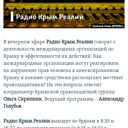
ПРИСОЕДИНЯЙТЕСЬ!
ПОБЕДИТЕЛЕЙ НЕ СУДЯТ?
КРЫМ.НЕПОКОРЕННЫЙ
ELIFBE
УКРАИНСКАЯ ПРОБЛЕМА КРЫМА
В вечернем эфире
Радио Крым.Реалии
говорят о
Все сайты RFE/RL
деятельности международных организаций по
Крыму и эффективности их действий. Как
международные организации могут реагировать
на нарушение прав человека в аннексированном
Крыму и какими средствами располагают местные
правозащитники? На эти вопросы ответит
координатор Крымской правозащитной группы
Ольга Скрипник
. Ведущий программы –
Александр
Голубов
.
Радио Крым.Реалии
выходит по будням в 8:35 и